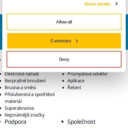
Show details
Allow all
Kontaktujte nás
Chcete se dozvědět více?
Kontaktujte
náš odborný
tým podpory, který zodpoví vaše dotazy.
Customize
Produkty
Know-how
Deny
Elektrické nářadí
Průmyslová odvětví
Bezprašné broušení
Aplikace
Brusiva a směsi
Řešení
Příslušenství a spotřební
materiál
Superabraziva
Nejznámější značky
Podpora
Společnost