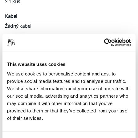
× 1 kus
Kabel
Žádný kabel
Kód Mirka
MIN6519411
This website uses cookies
We use cookies to personalise content and ads, to
Informace o produktu
provide social media features and to analyse our traffic.
We also share information about your use of our site with
Technické údaje
Ke stažení
our social media, advertising and analytics partners who
may combine it with other information that you’ve
provided to them or that they’ve collected from your use
A flexible dust suction hose connecting the sander and the
of their services.
dust extractor. Please note that this hose is conical. The
conical dust suction hose is designed to improve dust
suction. Electrical conductive (≤ 10⁶ Ω/square).