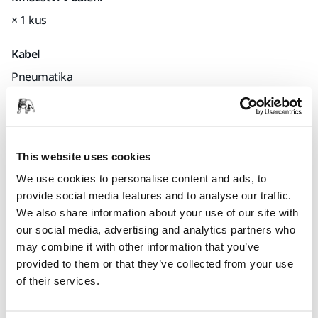
× 1 kus
Kabel
Pneumatika
Kód Mirka
8992514711
This website uses cookies
We use cookies to personalise content and ads, to
provide social media features and to analyse our traffic.
Informace o produktu
We also share information about your use of our site with
our social media, advertising and analytics partners who
Technické údaje
Ke stažení
may combine it with other information that you’ve
provided to them or that they’ve collected from your use
This Pneumatic Hose Assembly is ergonomic with a weight
of their services.
of just 1850 grams. It is very flexible and fully conductive.
This hose can be directly connected to all our pneumatic CV