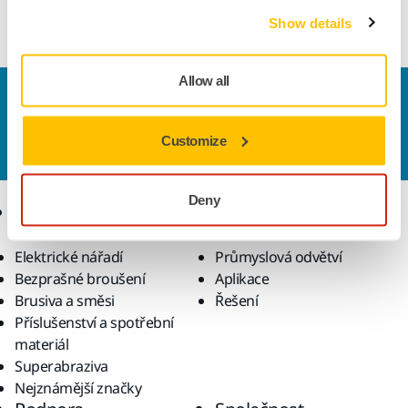
machines. Electrical conductive (≤ 10⁶ Ω/square).
Show details
Allow all
Kontaktujte nás
Chcete se dozvědět více?
Kontaktujte
náš odborný
Customize
tým podpory, který zodpoví vaše dotazy.
Deny
Produkty
Know-how
Elektrické nářadí
Průmyslová odvětví
Bezprašné broušení
Aplikace
Brusiva a směsi
Řešení
Příslušenství a spotřební
materiál
Superabraziva
Nejznámější značky