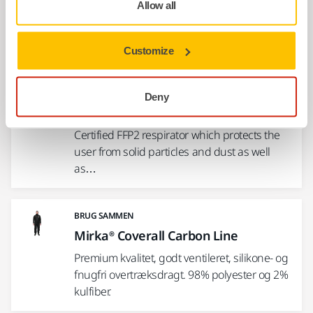
Allow all
Light mask with quick attachment and
release system. Mask can be removed and
lowered without…
Customize
BRUG SAMMEN
Deny
FFP2 Carbon Nanofiber Mask
Certified FFP2 respirator which protects the
user from solid particles and dust as well
as…
BRUG SAMMEN
Mirka® Coverall Carbon Line
Premium kvalitet, godt ventileret, silikone- og
fnugfri overtræksdragt. 98% polyester og 2%
kulfiber.