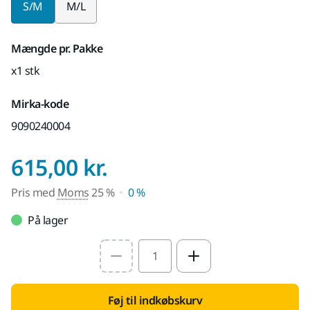
S/M
M/L
Mængde pr. Pakke
x1 stk
Mirka-kode
9090240004
Pris med Moms 25
615,00 kr.
Pris med
Moms
25 %
0 %
På lager
Select quantity value
Føj til indkøbskurv