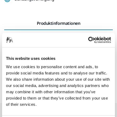
Produktinformationen
Downloads
Langlebige Manschette für den Einsatz mit Mirka® DEROS,
Mirka® LEROS und Mirka® DEOS. Beinhaltet einen
This website uses cookies
Standardschlauch (MIN6519411) und ein 4 m/10 m Kabel.
We use cookies to personalise content and ads, to
Die Manschette kombiniert den Schlauch und das Kabel
provide social media features and to analyse our traffic.
und macht nicht nur die Handhabung einfacher, sondern
We also share information about your use of our site with
verhindert Kratzer auf der Oberfläche.
our social media, advertising and analytics partners who
may combine it with other information that you’ve
provided to them or that they’ve collected from your use
of their services.
Ersatzteile