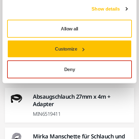
Show details
Kabel mit austauschbaren Stecker
4,3m 230V EU
Allow all
MIE9016011
Customize
Austauschbarer Stecker für Kabel
HP-9R
Deny
MIE9011111
Absaugschlauch 27mm x 4m +
Adapter
MIN6519411
Mirka Manschette für Schlauch und