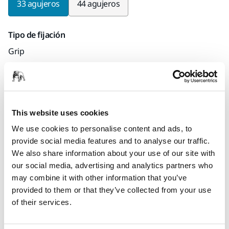
33 agujeros
44 agujeros
Tipo de fijación
Grip
Cantidad por paquete
x5 piezas
This website uses cookies
Mirka code
We use cookies to personalise content and ads, to
8295511011
provide social media features and to analyse our traffic.
We also share information about your use of our site with
our social media, advertising and analytics partners who
may combine it with other information that you’ve
Información sobre el producto
provided to them or that they’ve collected from your use
of their services.
Technical details
Descargas