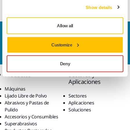
Protector de respaldo de 125 mm.
Show details
Allow all
Contacta con nosotros
¿Necesitas más información?
Ponte en contacto con
Customize
nosotros
y uno de nuestros profesionales se pondrá
en contacto contigo para resolver tus dudas.
Deny
Productos
Sectores y
Aplicaciones
Máquinas
Lijado Libre de Polvo
Sectores
Abrasivos y Pastas de
Aplicaciones
Pulido
Soluciones
Accesorios y Consumibles
Superabrasivos