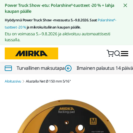
Siirry sisältöön
Power Truck Show -etu: Polarshine®-tuotteet -20 % + lahja
kaupan päälle
Hyödynnä Power Truck Show -messuetu 5.–9.8.2026. Saat
Polarshine®-
tuotteet -20 %
ja mikrokuituliinan kaupan päälle.
Etu on voimassa 5.–9.8.2026 ja aktivoituu automaattisesti
kassalla.
Turvallinen maksutapa
Ilmainen palautus 14 päiv
Aloitussivu
Alustalla Net Ø 150 mm 5/16"