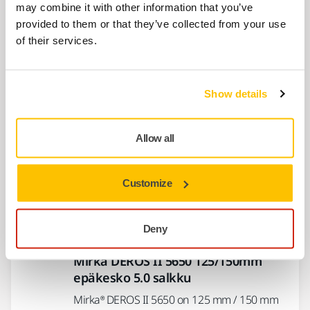
Mirka® DEROS RS 600 EU Ø 150 mm
may combine it with other information that you’ve
Ergonominen pakkopyörivä hiomakone
provided to them or that they’ve collected from your use
yleishiontaan ja vaativiin hiontakohteisiin.
of their services.
YHTEENSOPIVA
Show details
Mirka DEROS II 625 150mm
epäkesko 2.5
Allow all
Mirka® DEROS II 625 on 150 mm:n
sähkökäyttöinen epäkeskohiomakone, joka
on kehitetty kaikenlaisten pintojen
Customize
tehokkaaseen…
Deny
YHTEENSOPIVA
Mirka DEROS II 5650 125/150mm
epäkesko 5.0 salkku
Mirka® DEROS II 5650 on 125 mm / 150 mm