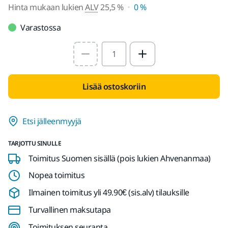
Hinta mukaan lukien
ALV
25,5 %
0 %
Varastossa
Select quantity value
Lisää ostoskoriin
Etsi jälleenmyyjä
TARJOTTU SINULLE
Toimitus Suomen sisällä (pois lukien Ahvenanmaa)
Nopea toimitus
Ilmainen toimitus yli 49.90€ (sis.alv) tilauksille
Turvallinen maksutapa
Toimituksen seuranta