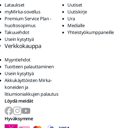
Lataukset
Uutiset
myMirka-sovellus
Uutiskirje
Premium Service Plan -
Ura
huoltosopimus
Medialle
Takuuehdot
Yhteistyökumppaneille
Usein kysyttyä
Verkkokauppa
Myyntiehdot
Tuotteen palauttaminen
Usein kysyttyä
Akkukäyttöisten Mirka-
koneiden ja
litiumioniakkujen palautus
Löydä meidät
Hyväksymme