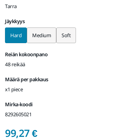
Tarra
Jäykkyys
Hard
Medium
Soft
Reiän kokoonpano
48 reikää
Määrä per pakkaus
x1 piece
Mirka-koodi
8292605021
Hinta mukaan lukien 
99,27 €