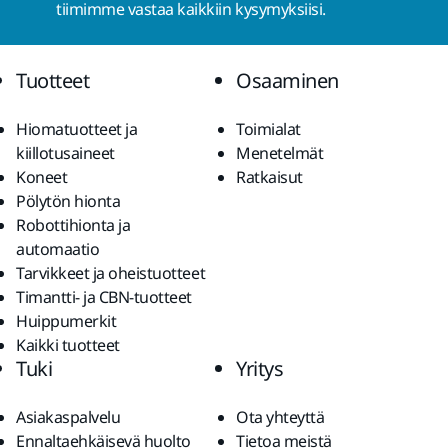
tiimimme vastaa kaikkiin kysymyksiisi.
Tuotteet
Osaaminen
Hiomatuotteet ja
Toimialat
kiillotusaineet
Menetelmät
Koneet
Ratkaisut
Pölytön hionta
Robottihionta ja
automaatio
Tarvikkeet ja oheistuotteet
Timantti- ja CBN-tuotteet
Huippumerkit
Kaikki tuotteet
Tuki
Yritys
Asiakaspalvelu
Ota yhteyttä
Ennaltaehkäisevä huolto
Tietoa meistä