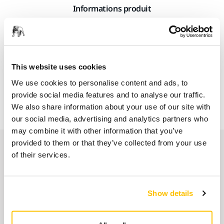
Informations produit
Téléchargements
La combinaison Mirka® Carbon est une combinaison de
This website uses cookies
qualité supérieure, bien ventilée, sans silicone ni peluches,
We use cookies to personalise content and ads, to
fabriquée à 98 % en polyester et à 2 % en fibre de carbone.
provide social media features and to analyse our traffic.
Grâce à l'enduction, le tissu est déperlant et antisalissures.
We also share information about your use of our site with
our social media, advertising and analytics partners who
may combine it with other information that you’ve
provided to them or that they’ve collected from your use
Produits associés
of their services.
À ASSOCIER
Show details
Masque FFP2 en nanofibre de
carbone
Certifié FFP2 qui protège l'utilisateur des