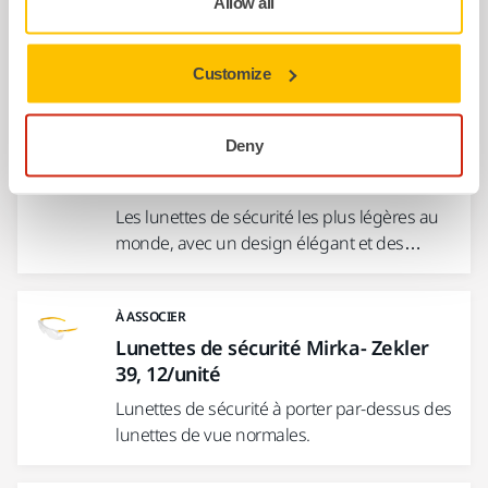
Allow all
particules solides et de la poussière ainsi
que des…
Customize
À ASSOCIER
Deny
Lunettes de sécurité Mirka- Zekler
36, 12/unité
Les lunettes de sécurité les plus légères au
monde, avec un design élégant et des…
À ASSOCIER
Lunettes de sécurité Mirka- Zekler
39, 12/unité
Lunettes de sécurité à porter par-dessus des
lunettes de vue normales.