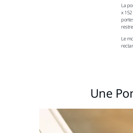
La po
x 152
portes
restre
Le mo
recta
Une Ponc