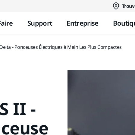
Aller au contenu
Trouv
Faire
Support
Entreprise
Boutiq
elta - Ponceuses Électriques à Main Les Plus Compactes
 II -
nceuse