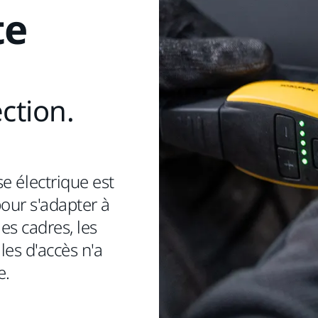
te
ction.
e électrique est
our s'adapter à
es cadres, les
iles d'accès n'a
e.