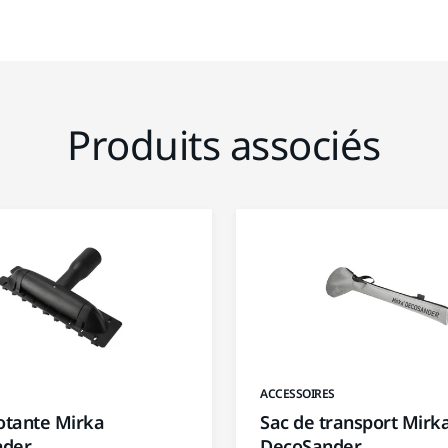
Produits associés
ACCESSOIRES
otante Mirka
Sac de transport Mirk
nder
DecoSander