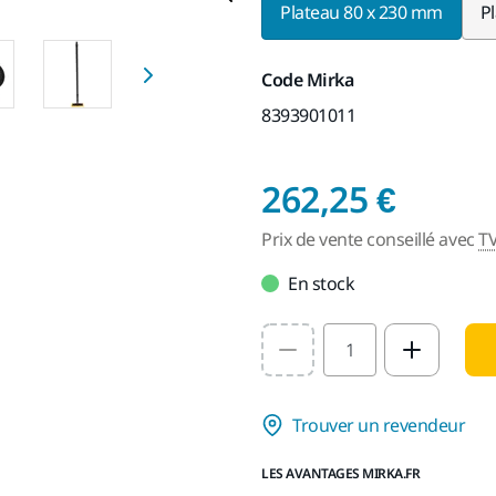
Plateau 80 x 230 mm
P
Code Mirka
8393901011
Prix d
262,25 €
Prix de vente conseillé avec
T
En stock
Select quantity value
Trouver un revendeur
LES AVANTAGES MIRKA.FR