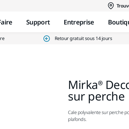
Aller au contenu
Trouv
Faire
Support
Entreprise
Boutiq
ire
Retour gratuit sous 14 jours
Mirka® Dec
sur perche
Cale polyvalente sur perche p
plafonds.