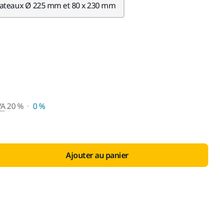
lateaux Ø 225 mm et 80 x 230 mm
e vente conseillé avec TVA 20
VA
20 %
0 %
Ajouter au panier