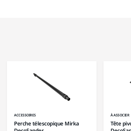
ACCESSOIRES
À ASSOCIER
Perche télescopique Mirka
Tête piv
DecoSander
DecoSa