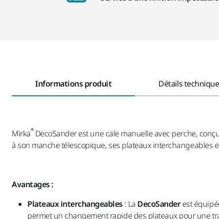
Informations produit
Détails techniqu
®
Mirka
DecoSander est une cale manuelle avec perche, conçue 
à son manche télescopique, ses plateaux interchangeables et so
Avantages :
Plateaux interchangeables
: La
DecoSander
est équipée
permet un changement rapide des plateaux pour une trans