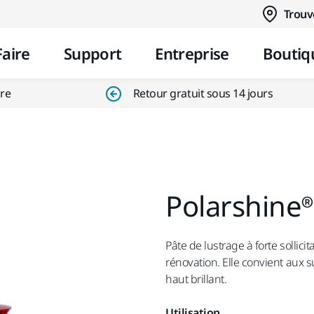
Aller au contenu
Trouv
Faire
Support
Entreprise
Boutiq
ire
Retour gratuit sous 14 jours
Polarshine®
Pâte de lustrage à forte sollic
rénovation. Elle convient aux s
haut brillant.
Utilisation