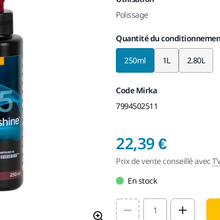
Polissage
Quantité du conditionnemen
250ml
1L
2.80L
Code Mirka
7994502511
Prix de
22,39 €
Prix de vente conseillé avec
T
En stock
Select quantity value