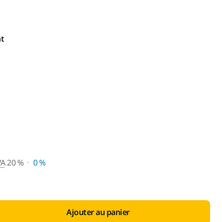
t
 vente conseillé avec TVA 20 
VA
20 %
0 %
Ajouter au panier