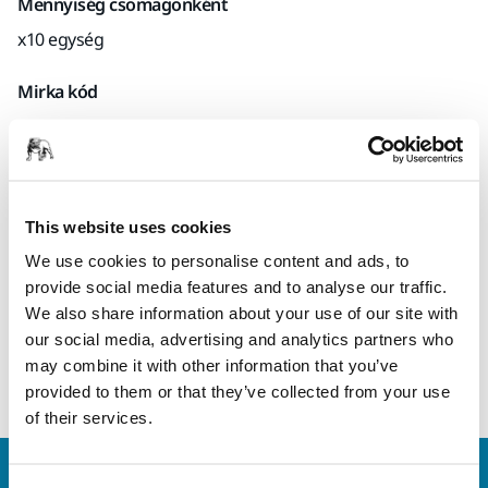
Mennyiség csomagonként
x10 egység
Mirka kód
8890500160
Termékinformációk
This website uses cookies
We use cookies to personalise content and ads, to
Műszaki részletek
provide social media features and to analyse our traffic.
We also share information about your use of our site with
our social media, advertising and analytics partners who
Faipari, fém, lakk, műanyag és festék köszörülésére
may combine it with other information that you’ve
alkalmas orsós lamellás korong.
provided to them or that they’ve collected from your use
of their services.
Vegye fel velünk a kapcsolatot