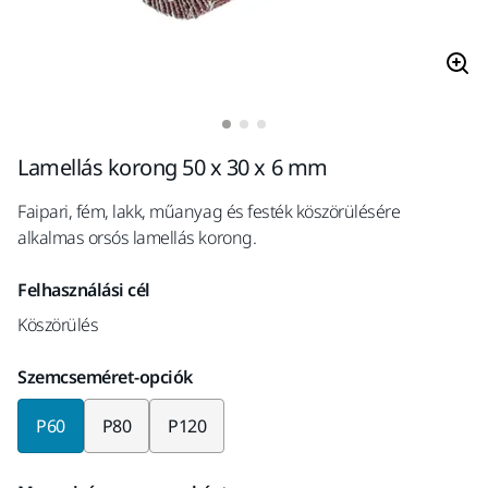
Lamellás korong 50 x 30 x 6 mm
Faipari, fém, lakk, műanyag és festék köszörülésére
alkalmas orsós lamellás korong.
Felhasználási cél
Köszörülés
Szemcseméret-opciók
P60
P80
P120