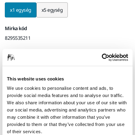
x1 egység
x5 egység
Mirka kód
8295535211
Termékinformációk
This website uses cookies
Műszaki részletek
We use cookies to personalise content and ads, to
provide social media features and to analyse our traffic.
Közbetét Ø 125 mm-es csiszolótalpakhoz. A Mirka-
We also share information about your use of our site with
közbetéteket lekerekített felületek és kontúrok csiszolására
our social media, advertising and analytics partners who
használják tépőzáras csiszolóanyagokkal kombinálva.
may combine it with other information that you’ve
Közbetét használatával lágyabb csiszolási eredményt
provided to them or that they’ve collected from your use
érhetünk el. A közbetét a csiszolótalp és a csiszolókorong
of their services.