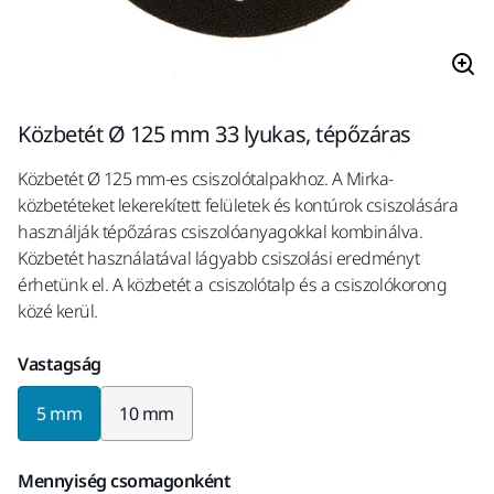
Közbetét Ø 125 mm 33 lyukas, tépőzáras
Közbetét Ø 125 mm-es csiszolótalpakhoz. A Mirka-
közbetéteket lekerekített felületek és kontúrok csiszolására
használják tépőzáras csiszolóanyagokkal kombinálva.
Közbetét használatával lágyabb csiszolási eredményt
érhetünk el. A közbetét a csiszolótalp és a csiszolókorong
közé kerül.
Vastagság
5 mm
10 mm
Mennyiség csomagonként