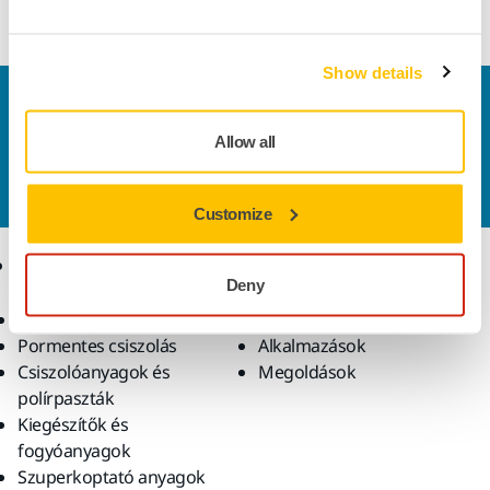
közé kerül.
Show details
Vegye fel velünk a kapcsolatot
Szeretne többet tudni?
Kérjük, vegye fel velünk a
Allow all
kapcsolatot
és szakértő Támogató csapatunk
válaszol kérdéseire.
Customize
Termékek
Tudásbázis
Deny
Elektromos szerszámok
Iparágak
Pormentes csiszolás
Alkalmazások
Csiszolóanyagok és
Megoldások
polírpaszták
Kiegészítők és
fogyóanyagok
Szuperkoptató anyagok