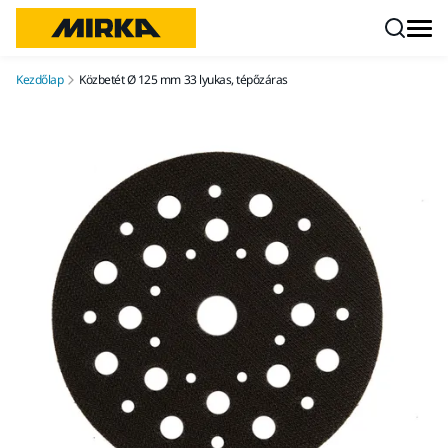
Ugrás a tartalomhoz
Kezdőlap
Közbetét Ø 125 mm 33 lyukas, tépőzáras