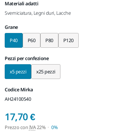
Materiali adatti
Sverniciatura, Legni duri, Lacche
Grane
P40
P60
P80
P120
Pezzi per confezione
x5 pezzi
x25 pezzi
Codice Mirka
AH24100540
Prezzo con IVA 22%
17,70 €
Prezzo con
IVA
22%
0%