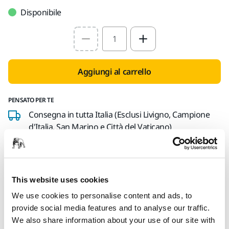
Disponibile
Select quantity value
Aggiungi al carrello
PENSATO PER TE
Consegna in tutta Italia (Esclusi Livigno, Campione
d'Italia, San Marino e Città del Vaticano)
Spedizione gratuita per gli ordini di importo
superiore a 49,90€ IVA inclusa
Pagamento sicuro con carta di credito
This website uses cookies
Spedizione tracciabile
We use cookies to personalise content and ads, to
Effettua un reso facilmente su www.mirka.com/it-
provide social media features and to analyse our traffic.
it/supporto/reso-articoli
We also share information about your use of our site with