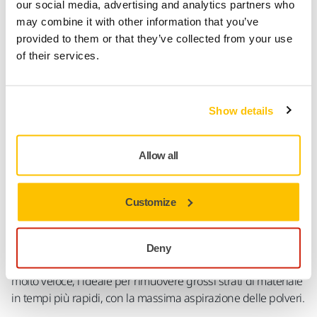
our social media, advertising and analytics partners who
may combine it with other information that you’ve
provided to them or that they’ve collected from your use
Informazioni sul prodotto
of their services.
Dettagli tecnici
Download
Show details
Abranet® Ace HD è l’innovativo abrasivo ceramico su rete
progettato per le levigature più pesanti. E’ disponibile nelle
Allow all
grane P40, P60, P80 e si distingue per due caratteristiche: lo
speciale supporto di rete, estremamente robusto e studiato
per resistere all’usura, e il granulo ceramico che assicura un
Customize
taglio più efficace su tante superfici. Grazie alla
combinazione tra supporto e granulo, Abranet® Ace HD è la
soluzione più tecnologica per la sgrossatura delle superfici.
Deny
Garantisce un’asportazione elevata, costante, duratura e
molto veloce, l’ideale per rimuovere grossi strati di materiale
in tempi più rapidi, con la massima aspirazione delle polveri.