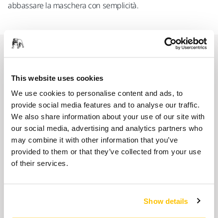
abbassare la maschera con semplicità.
Prodotti correlati
This website uses cookies
USA INSIEME
We use cookies to personalise content and ads, to
Filtri ABEK1P3 per Semimaschera,
provide social media features and to analyse our traffic.
BLS 200, 8/Conf.
We also share information about your use of our site with
Filtri ABEK1P3 R per una protezione da gas,
our social media, advertising and analytics partners who
polveri, vapori organici e inorganici, acidi,
may combine it with other information that you’ve
ammoniaca…
provided to them or that they’ve collected from your use
of their services.
USA INSIEME
Kit Semimaschera T Mirka® con Filtri
Show details
A2P3 R BLS 4000next