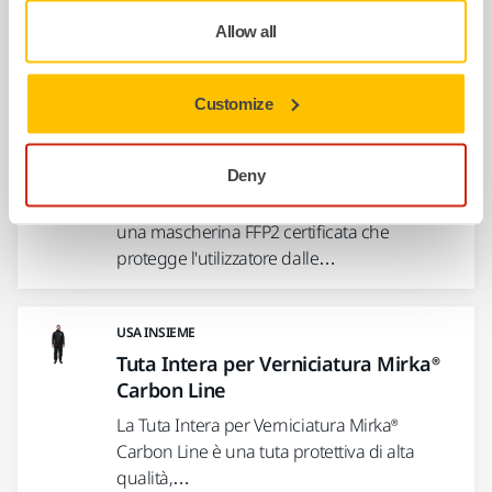
Il Kit Semimaschera T Mirka® è un kit che
Allow all
include una maschera leggera e di…
Customize
USA INSIEME
Mascherine FFP2 in Nanofibre e
Carbone Attivo
Deny
La Mascherine FFP2 Mirka® in nanofibra è
una mascherina FFP2 certificata che
protegge l'utilizzatore dalle…
USA INSIEME
Tuta Intera per Verniciatura Mirka®
Carbon Line
La Tuta Intera per Verniciatura Mirka®
Carbon Line è una tuta protettiva di alta
qualità,…