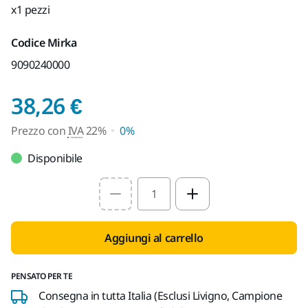
x1 pezzi
Codice Mirka
9090240000
Prezzo con IVA 22%
38,26 €
Prezzo con
IVA
22%
0%
Disponibile
Select quantity value
Aggiungi al carrello
PENSATO PER TE
Consegna in tutta Italia (Esclusi Livigno, Campione