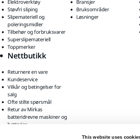
Elektroverktøy
Bransjer
Støvfri sliping
Bruksområder
Slipemateriell og
Løsninger
poleringsmidler
Tilbehør og forbruksvarer
Superslipemateriell
Toppmerker
Nettbutikk
Returnere en vare
Kundeservice
Vilkår og betingelser for
salg
Ofte stilte spørsmål
Retur av Mirkas
batteridrevne maskiner og
batterier
Finn oss
This website uses cookie