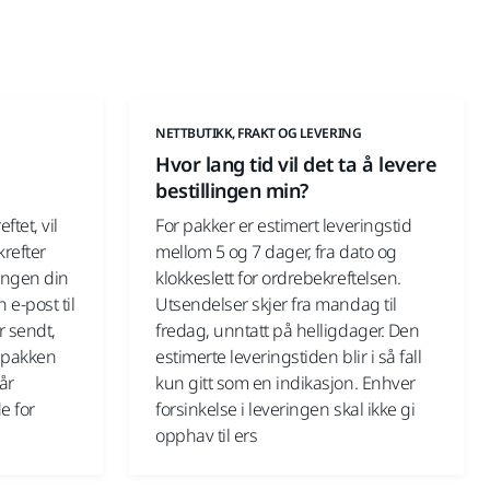
G
NETTBUTIKK, FRAKT OG LEVERING
Hvor lang tid vil det ta å levere
bestillingen min?
ftet, vil
For pakker er estimert leveringstid
refter
mellom 5 og 7 dager, fra dato og
lingen din
klokkeslett for ordrebekreftelsen.
 e-post til
Utsendelser skjer fra mandag til
r sendt,
fredag, unntatt på helligdager. Den
 pakken
estimerte leveringstiden blir i så fall
vår
kun gitt som en indikasjon. Enhver
e for
forsinkelse i leveringen skal ikke gi
opphav til ers