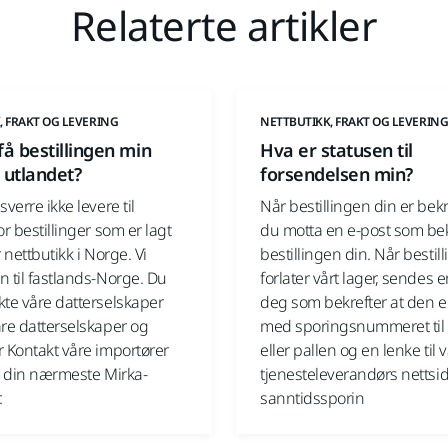
Relaterte artikler
, FRAKT OG LEVERING
NETTBUTIKK, FRAKT OG LEVERIN
få bestillingen min
Hva er statusen til
l utlandet?
forsendelsen min?
sverre ikke levere til
Når bestillingen din er bekre
or bestillinger som er lagt
du motta en e-post som bek
r nettbutikk i Norge. Vi
bestillingen din. Når bestil
 til fastlands-Norge. Du
forlater vårt lager, sendes en
kte våre datterselskaper
deg som bekrefter at den e
åre datterselskaper og
med sporingsnummeret til
r Kontakt våre importører
eller pallen og en lenke til 
ne din nærmeste Mirka-
tjenesteleverandørs nettsid
.
sanntidssporin