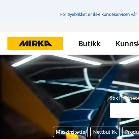
For øyeblikket er ikke kundeservicen vår 
Butikk
Kunns
Søk i hjelpes
Maskinstøtte
Nettbutikk
Produ