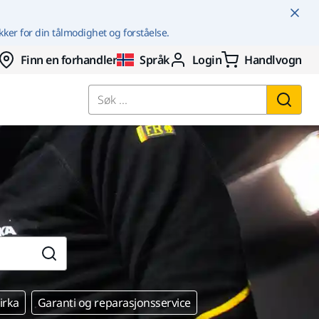
kker for din tålmodighet og forståelse.
Finn en forhandler
Språk
Login
Handlvogn
Søk ...
rka
Garanti og reparasjonsservice