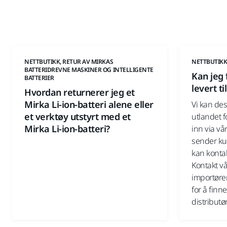
NETTBUTIKK, RETUR AV MIRKAS
NETTBUTIKK
BATTERIDREVNE MASKINER OG INTELLIGENTE
Kan jeg 
BATTERIER
levert ti
Hvordan returnerer jeg et
Mirka Li-ion-batteri alene eller
Vi kan des
et verktøy utstyrt med et
utlandet f
Mirka Li-ion-batteri?
inn via vå
sender kun
kan konta
Kontakt v
importøre
for å fin
distributør