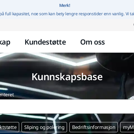
Gå til innhold
Merk!
på full kapasitet, noe som kan bety lengre responstider enn vanlig. Vi ta
kap
Kundestøtte
Om oss
Kunnskapsbase
enteret
ktstøtte
Sliping og polering
Bedriftsinformasjon
myMi