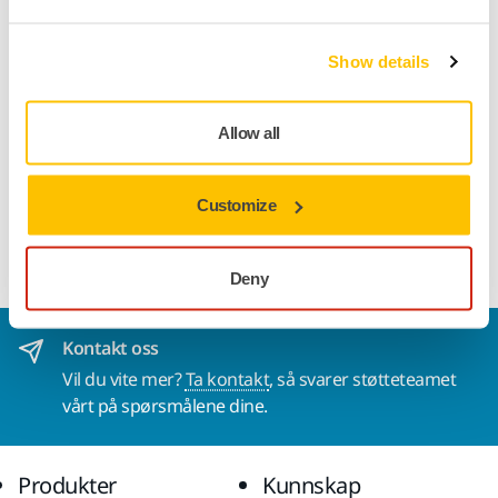
Produktinformasjon
Show details
Tekniske detaljer
Nedlastinger
Allow all
Utsugslange med tilhørende adapter, fleksibel slange som
kobler slipemaskinen opp mot støvsugeren. Observer at
Customize
denne slangen er konisk, fordelen med å ha en konisk
slange er at det forbedrer støvsugingen.
Deny
Kontakt oss
Vil du vite mer?
Ta kontakt
, så svarer støtteteamet
vårt på spørsmålene dine.
Produkter
Kunnskap