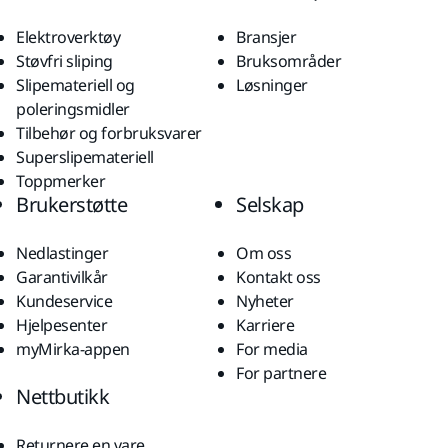
Elektroverktøy
Bransjer
Støvfri sliping
Bruksområder
Slipemateriell og
Løsninger
poleringsmidler
Tilbehør og forbruksvarer
Superslipemateriell
Toppmerker
Brukerstøtte
Selskap
Nedlastinger
Om oss
Garantivilkår
Kontakt oss
Kundeservice
Nyheter
Hjelpesenter
Karriere
myMirka-appen
For media
For partnere
Nettbutikk
Returnere en vare