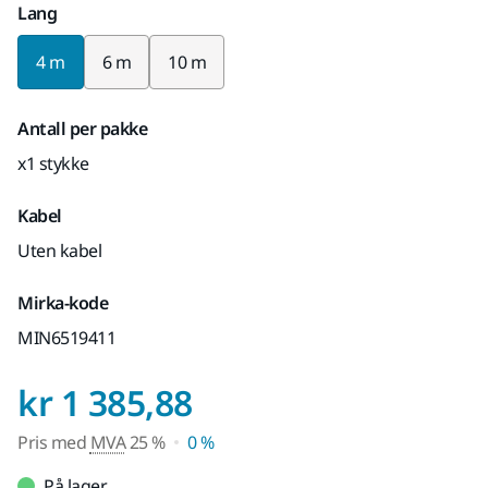
Lang
4 m
6 m
10 m
Antall per pakke
x1 stykke
Kabel
Uten kabel
Mirka-kode
MIN6519411
Pris med MVA 25 
kr 1 385,88
Pris med
MVA
25 %
0 %
På lager