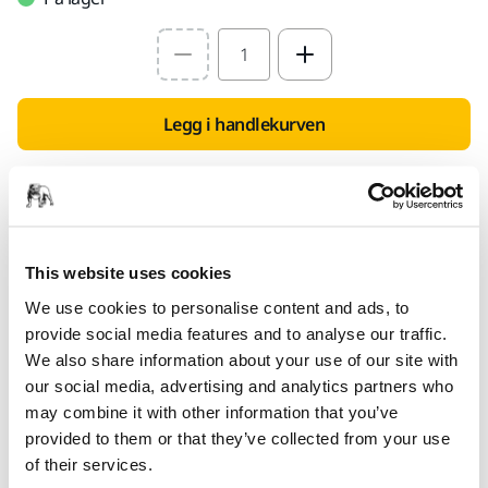
Select quantity value
Legg i handlekurven
Finn en forhandler
FOR DEG
This website uses cookies
Leveranse innen 5-7 arbeidsdager
We use cookies to personalise content and ads, to
Leveranse innen Norge
provide social media features and to analyse our traffic.
Fri frakt over kr.699.- inkl. moms
We also share information about your use of our site with
Sikker betaling med kort
our social media, advertising and analytics partners who
may combine it with other information that you’ve
Spore pakken
provided to them or that they’ve collected from your use
of their services.