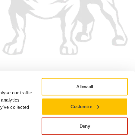
Vi aksepterer
Allow all
yse our traffic.
 analytics
Customize
y’ve collected
sonvernretningslinjer
Vilkår for bruk
Vilkår og betingelser for salg
Cookie-preferanser
Deny