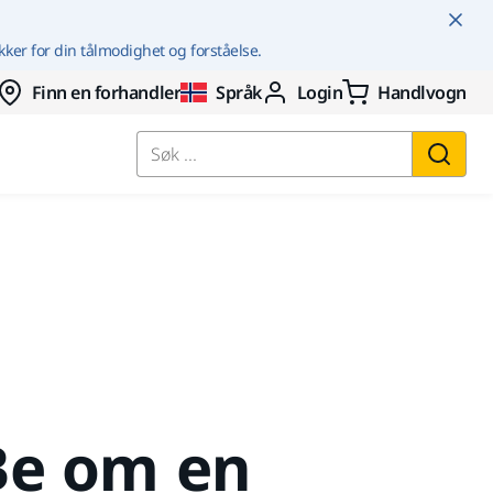
kker for din tålmodighet og forståelse.
Finn en forhandler
Språk
Login
Handlvogn
Søk ...
Be om en