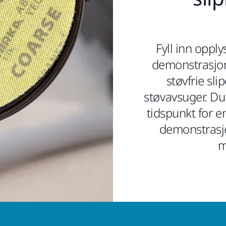
Fyll inn oppl
demonstrasjon
støvfrie sl
støvavsuger. Du 
tidspunkt for 
demonstrasjo
m