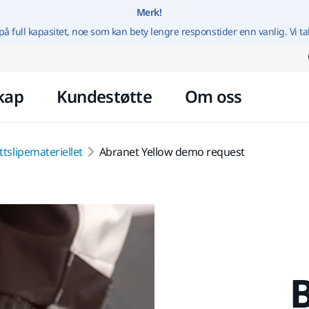
Gå til innhold
Merk!
på full kapasitet, noe som kan bety lengre responstider enn vanlig. Vi ta
kap
Kundestøtte
Om oss
ttslipemateriellet
Abranet Yellow demo request