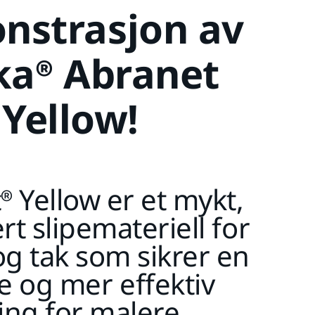
nstrasjon av
ka® Abranet
Yellow!
 Yellow er et mykt,
rt slipemateriell for
g tak som sikrer en
e og mer effektiv
ping for malere.