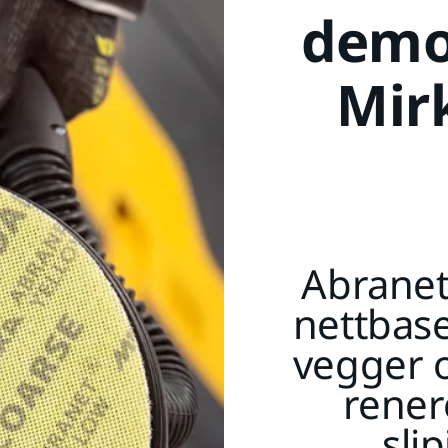
demo
Mir
Abranet®
nettbase
vegger o
rener
sli