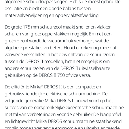
algemene schuurtoepassingen. Het is de meest gebruikte
oscillatie en biedt een goede balans tussen
materiaalverwijdering en oppervlakteafwerking.
De grote 175 mm schuurzool maakt sneller en vlakker
schuren van grote oppervlakken mogelijk. En met een
grotere zool wordt de vacuümdruk verhoogd, wat de
algehele prestaties verbetert. Houd er rekening mee dat
vanwege verschillen in het gewicht van de schuurzolen
tussen de DEROS II-modellen, het niet mogelijk is om
andere schuurzolen van de DEROS II uitwisselbaar te
gebruiken op de DEROS II 750 of vice versa.
De efficiënte Mirka® DEROS II is een compacte en
gebruiksvriendelijke elektrische schuurmachine. De
volgende generatie Mirka DEROS II bouwt voort op het
succes van de oorspronkelijke excentrische schuurmachine
met tal van verbeteringen voor de gebruiker. De laagprofiel
en lichtgewicht Mirka DEROS schuurmachine staat bekend
om zijn toonaangevende ergonomie en uitgebalanceerde