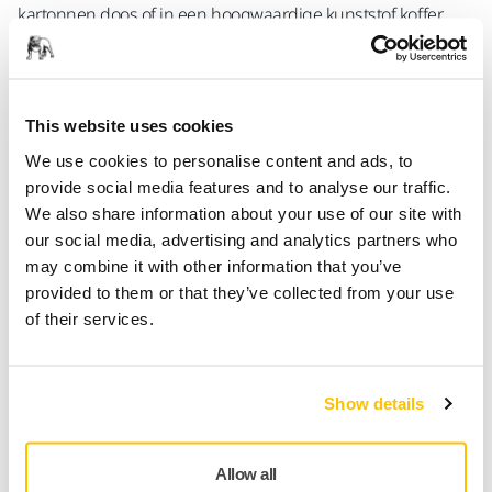
kartonnen doos of in een hoogwaardige kunststof koffer.
Belangrijkste kenmerken van de Mirka® DEROS II:
• Compact, ergonomisch en gebruiksvriendelijk.
This website uses cookies
• Hoog gebruikerscomfort -> kan langdurig worden gebruikt
We use cookies to personalise content and ads, to
zonder vermoeidheid.
provide social media features and to analyse our traffic.
We also share information about your use of our site with
• Gemakkelijk te bedienen hendel voor het aanpassen van
our social media, advertising and analytics partners who
de schuursnelheid met duidelijk zichtbare LED-indicatoren
may combine it with other information that you’ve
voor RPM.
provided to them or that they’ve collected from your use
• Maakt efficiënt stofvrij schuren mogelijk.
of their services.
• Zeer efficiënte en duurzame borstelloze motor.
• Kan moeiteloos ook zware taken en veeleisende
Show details
toepassingen aan.
• Bluetooth-connectiviteit en trillingsbewaking.
Allow all