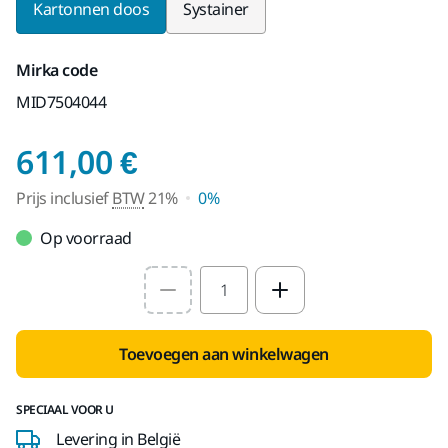
Kartonnen doos
Systainer
Mirka code
MID7504044
Prijs inclusief BTW 
611,00 €
Prijs inclusief
BTW
21%
0%
Op voorraad
Select quantity value
Toevoegen aan winkelwagen
SPECIAAL VOOR U
Levering in België