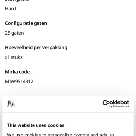
Hard
Configuratie gaten
25 gaten
Hoeveelheid per verpakking
x1 stuks
Mirka code
MIW9514312
Prijs inclusief BTW 
114,09 €
Prijs inclusief
BTW
21%
0%
Op voorraad
This website uses cookies
We use cookies to personalise content and ads, to