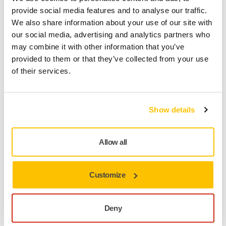
Select quantity value
provide social media features and to analyse our traffic.
We also share information about your use of our site with
our social media, advertising and analytics partners who
Toevoegen aan winkelwagen
may combine it with other information that you’ve
provided to them or that they’ve collected from your use
SPECIAAL VOOR U
of their services.
Levering in Nederland
Geen verzendkosten bij bestellingen vanaf €49,90
incl. btw
Show details
Veilige betaling
Track & Trace
Allow all
Customize
Productinformatie
Deny
Technische details
Downloads