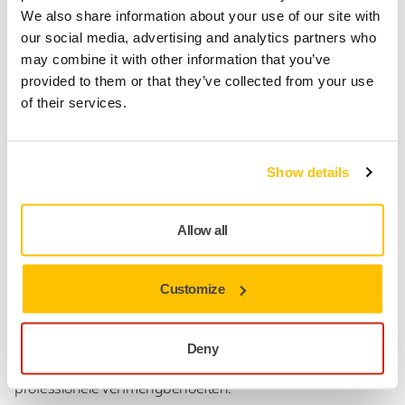
We also share information about your use of our site with
Veilige betaling
our social media, advertising and analytics partners who
Track & Trace
may combine it with other information that you’ve
provided to them or that they’ve collected from your use
of their services.
Productinformatie
Downloads
Show details
Cups voor verf mengen en tijdelijk bewaren van gemengde
verf. 10 verschillende mengverhoudingen, duidelijk gedrukt
Allow all
en leesbaar van binnenuit. Voetjes voor bescherming tegen
koude overdracht tijdens het mengen. Winterbestendig
plastic. Deksels zijn apart verkrijgbaar.
Customize
Het Mirka® Verfmeng assortiment omvat mengbekers,
deksels & systemen, mengstaafjes, verfzeefjes, praktische
Deny
dispensers en doeken. Geschikt voor het automatiseren van
professionele verfmengbehoeften.