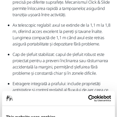
precisă pe diferite suprafețe. Mecanismul Click & Slide
permite înlocuirea rapidă a tampoanelor, asigurând
tranziția ușoară între activități.
Ax telescopic reglabil: axul se extinde de la 1,1 m la 1,8
m, oferind acces excelent la pereți și tavane înalte.
Lungimea compactă de 1,1 m când axul este retras
asigură portabilitate și depozitare fără probleme.
Cap de șlefuit stabilizat: capul de șlefuit robust este
proiectat pentru a preveni înclinarea sau răsturnarea
accidentală la margini, permițând șlefuirea fără
probleme și constantă chiar și în zonele dificile.
Extragere integrată a prafului: include proprietăți
antistatice și control reglabil al fluxului de aer, ceea ce
previne acumularea de praf și șocurile statice,
asigurând în același timp o extragere optimă a prafului
atunci când este conectat la un aspirator.
This website uses cookies