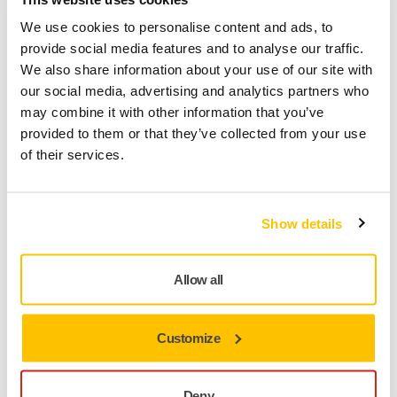
Ușor și ergonomic: Cu o greutate sub 0,8 kg,
DecoSander este ușor de manevrat, reducând
We use cookies to personalise content and ads, to
oboseala utilizatorului în timpul utilizării prelungite.
provide social media features and to analyse our traffic.
Mânerul ușor de prindere oferă un control sporit și
We also share information about your use of our site with
confort.
our social media, advertising and analytics partners who
may combine it with other information that you’ve
Dacă doriți să experimentați șlefuirea curată, fără praf,
provided to them or that they’ve collected from your use
conectați DecoSander la un aspirator folosind furtunul și
of their services.
conectorul incluse. Axul telescopic reglabil permite accesul
flexibil, în timp ce capul de șlefuit stabilizat asigură o
funcționare stabilă, chiar și în zonele dificile. Tampoanele
Show details
interschimbabile pot fi înlocuite rapid folosind mecanismul
Click & Slide care facilitează adaptarea la diferite suprafețe
sau activități.
Allow all
Sunt incluse geantă de transport, bară telescopică,
ansamblu pivotant, furtun și conector cu diam. 27 mm/32
Customize
mm și un pachet de mostre de abrazivi.
Deny