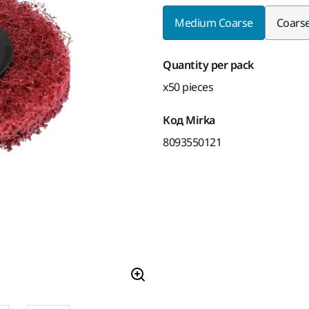
Medium Coarse
Coars
Quantity per pack
x50 pieces
Код Mirka
8093550121