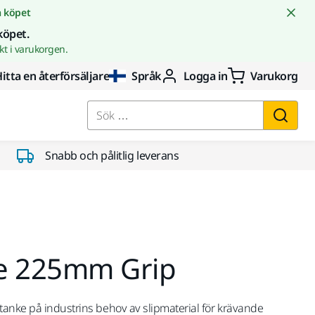
å köpet
köpet.
t i varukorgen.
itta en återförsäljare
Språk
Logga in
Varukorg
Sök …
Snabb och pålitlig leverans
e 225mm Grip
anke på industrins behov av slipmaterial för krävande