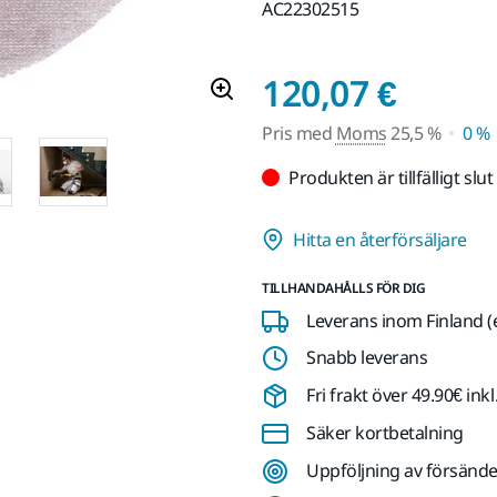
AC22302515
Pris 
120,07 €
Pris med
Moms
25,5 %
0 %
Produkten är tillfälligt slut
Hitta en återförsäljare
TILLHANDAHÅLLS FÖR DIG
Leverans inom Finland (
Snabb leverans
Fri frakt över 49.90€ in
Säker kortbetalning
Uppföljning av försände