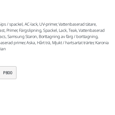
, Gips / spackel, AC-lack, UV-primer, Vattenbaserad tätare,
last, Primer, Färgslipning, Spackel, Lack, Teak, Vattenbaserad
acs, Samsung Staron, Borttagning av färg / borttagning,
aserad primer, Aska, Hårt trä, Mjukt / hartsartat trärter, Karonia
rian
P800