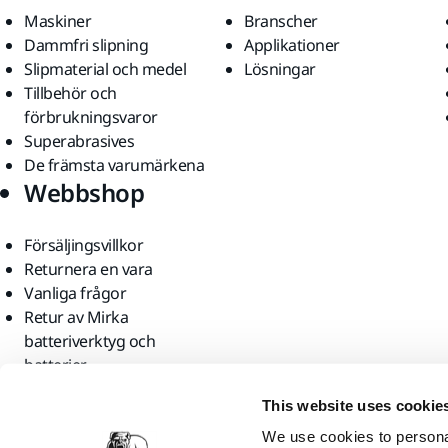
Maskiner
Branscher
Dammfri slipning
Applikationer
Slipmaterial och medel
Lösningar
Tillbehör och
förbrukningsvaror
Superabrasives
De främsta varumärkena
Webbshop
Försäljingsvillkor
Returnera en vara
Vanliga frågor
Retur av Mirka
batteriverktyg och
batterier
Hitta oss
This website uses cookie
We use cookies to personal