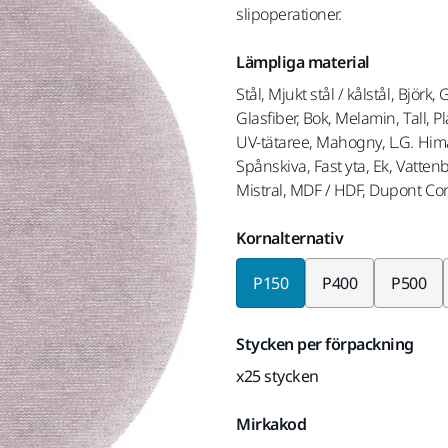
slipoperationer.
Lämpliga material
Stål, Mjukt stål / kålstål, Björk
Glasfiber, Bok, Melamin, Tall, P
UV-tätaree, Mahogny, L.G. Him
Spånskiva, Fast yta, Ek, Vattenb
Mistral, MDF / HDF, Dupont Co
Kornalternativ
P150
P400
P500
Stycken per förpackning
x25 stycken
Mirkakod