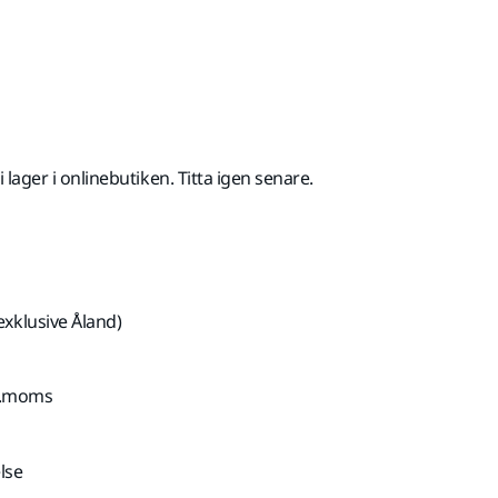
med Moms 25,5 %
 i lager i onlinebutiken. Titta igen senare.
exklusive Åland)
kl.moms
lse