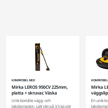
KOMPATIBEL MED
KOMPATIBEL
Mirka LEROS 950CV 225mm,
Mirka L
platta + skruvar, Väska
väggsli
Unik borstlös vägg- och
En unik b
takslipmaskin. Lätt vikt på 3,5 kg gör
takslipma