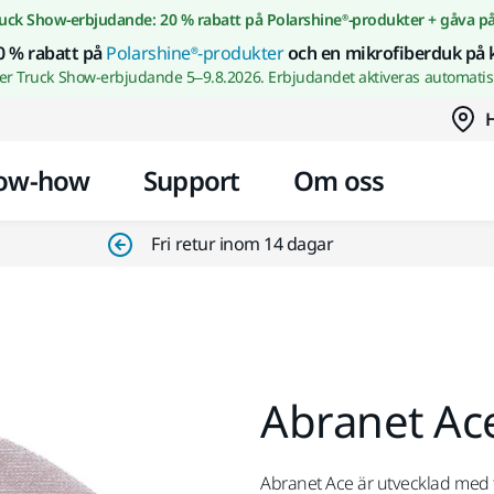
Gå till innehållet
uck Show-erbjudande: 20 % rabatt på Polarshine®-produkter + gåva p
0 % rabatt på
Polarshine®-produkter
och en mikrofiberduk på 
wer Truck Show-erbjudande 5–9.8.2026. Erbjudandet aktiveras automatisk
H
ow-how
Support
Om oss
Fri retur inom 14 dagar
Abranet Ac
Abranet Ace är utvecklad med t