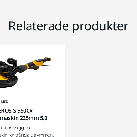
Relaterade produkter
 MED
EROS-S 950CV
pmaskin 225mm 5,0
orstlös vägg- och
skin för trånga utrymmen.