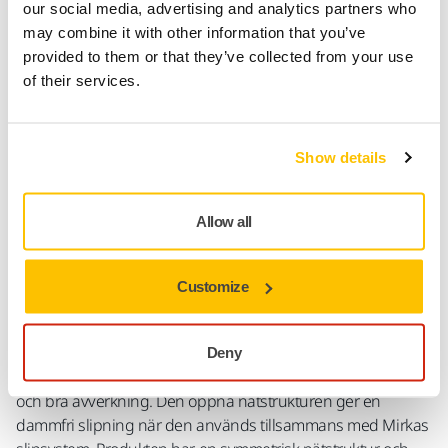
our social media, advertising and analytics partners who
Säker kortbetalning
may combine it with other information that you’ve
Uppföljning av försändelse
provided to them or that they’ve collected from your use
Gör en retur enkelt på www.mirka.com/sv-
of their services.
fi/support/returnera-en-vara/
Show details
Produktinformation
Allow all
Teknisk specifikation
Customize
Nedladdningar
Abranet Ace HD är speciellt framtagen för slipning av hårda
Deny
träslag, komposit och metall där det krävs lång hållbarhet
och bra avverkning. Den öppna nätstrukturen ger en
dammfri slipning när den används tillsammans med Mirkas