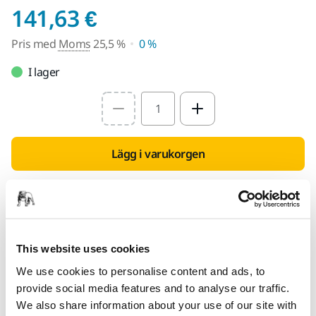
Pris med Moms 25,5
141,63 €
Pris med
Moms
25,5 %
0 %
I lager
Select quantity value
Lägg i varukorgen
Hitta en återförsäljare
TILLHANDAHÅLLS FÖR DIG
This website uses cookies
Leverans inom Finland (exklusive Åland)
We use cookies to personalise content and ads, to
Snabb leverans
provide social media features and to analyse our traffic.
Fri frakt över 49.90€ inkl.moms
We also share information about your use of our site with