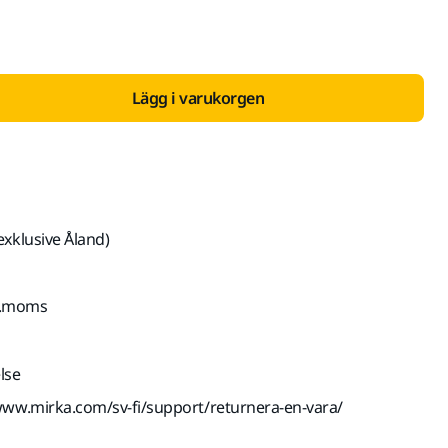
Lägg i varukorgen
exklusive Åland)
kl.moms
lse
www.mirka.com/sv-fi/support/returnera-en-vara/