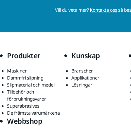
Vill du veta mer?
Kontakta oss
så bes
Produkter
Kunskap
Maskiner
Branscher
Dammfri slipning
Applikationer
Slipmaterial och medel
Lösningar
Tillbehör och
förbrukningsvaror
Superabrasives
De främsta varumärkena
Webbshop