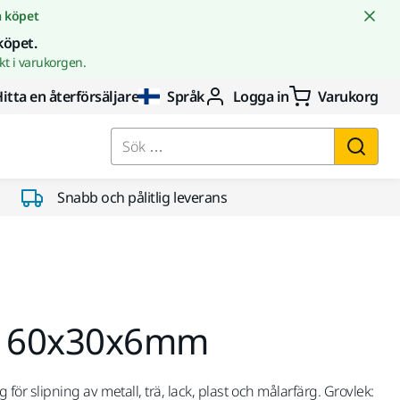
å köpet
köpet.
t i varukorgen.
itta en återförsäljare
Språk
Logga in
Varukorg
Sök …
Snabb och pålitlig leverans
va 60x30x6mm
g för slipning av metall, trä, lack, plast och målarfärg. Grovlek: