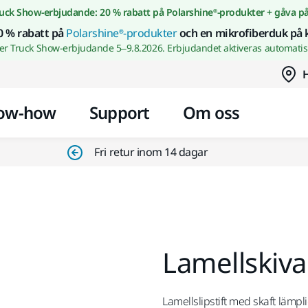
Gå till innehållet
uck Show-erbjudande: 20 % rabatt på Polarshine®-produkter + gåva p
0 % rabatt på
Polarshine®-produkter
och en mikrofiberduk på 
wer Truck Show-erbjudande 5–9.8.2026. Erbjudandet aktiveras automatisk
H
ow-how
Support
Om oss
Fri retur inom 14 dagar
Lamellski
Lamellslipstift med skaft lämpli