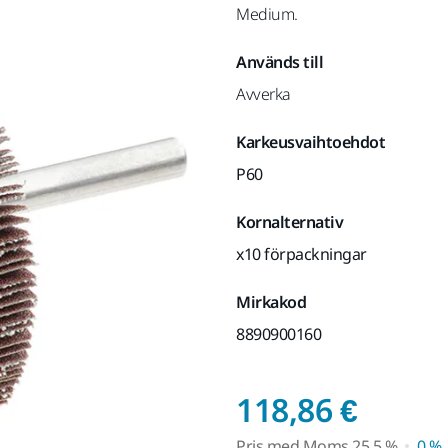
Medium.
Används till
Avverka
Karkeusvaihtoehdot
P60
Kornalternativ
x10 förpackningar
Mirkakod
8890900160
Pris 
118,86 €
Pris med
Moms
25,5 %
0 %