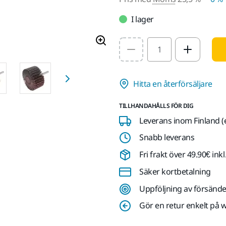
I lager
Select quantity value
Hitta en återförsäljare
TILLHANDAHÅLLS FÖR DIG
Leverans inom Finland (
Snabb leverans
Fri frakt över 49.90€ in
Säker kortbetalning
Uppföljning av försände
Gör en retur enkelt på 