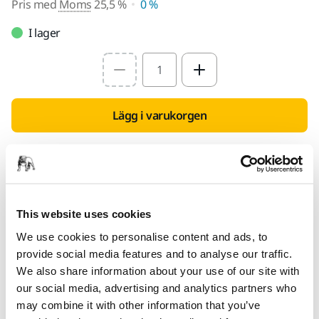
Pris med
Moms
25,5 %
0 %
I lager
Select quantity value
Lägg i varukorgen
Hitta en återförsäljare
TILLHANDAHÅLLS FÖR DIG
This website uses cookies
Leverans inom Finland (exklusive Åland)
We use cookies to personalise content and ads, to
Snabb leverans
provide social media features and to analyse our traffic.
Fri frakt över 49.90€ inkl.moms
We also share information about your use of our site with
Säker kortbetalning
our social media, advertising and analytics partners who
may combine it with other information that you’ve
Uppföljning av försändelse