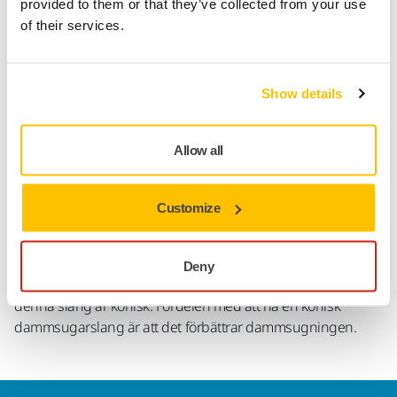
provided to them or that they’ve collected from your use
Gör en retur enkelt på www.mirka.com/sv-
of their services.
fi/support/returnera-en-vara/
Show details
Produktinformation
Allow all
Teknisk specifikation
Nedladdningar
Customize
Utsugsslang med tillhörande adapter. Flexibel slang som
Deny
ansluter slipmaskinen med dammsugaren. Observera att
denna slang är konisk. Fördelen med att ha en konisk
dammsugarslang är att det förbättrar dammsugningen.