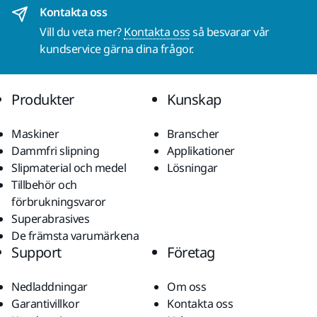
Kontakta oss
Vill du veta mer?
Kontakta oss
så besvarar vår
kundservice gärna dina frågor.
Produkter
Kunskap
Maskiner
Branscher
Dammfri slipning
Applikationer
Slipmaterial och medel
Lösningar
Tillbehör och
förbrukningsvaror
Superabrasives
De främsta varumärkena
Support
Företag
Nedladdningar
Om oss
Garantivillkor
Kontakta oss