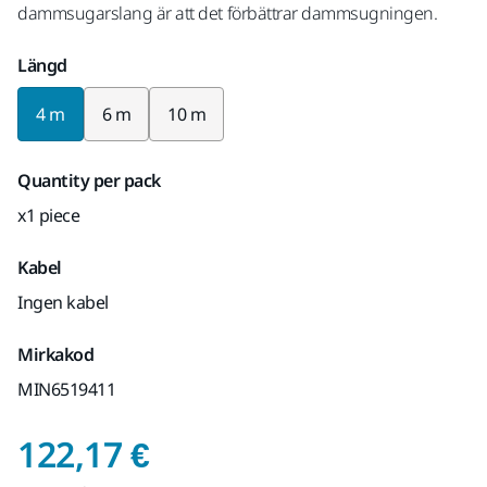
dammsugarslang är att det förbättrar dammsugningen.
Längd
4 m
6 m
10 m
Quantity per pack
x1 piece
Kabel
Ingen kabel
Mirkakod
MIN6519411
Pris med Moms 25,5
122,17 €