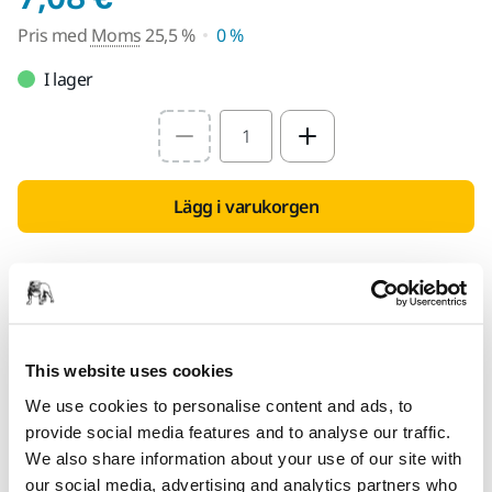
Pris med
Moms
25,5 %
0 %
I lager
Select quantity value
Lägg i varukorgen
Hitta en återförsäljare
TILLHANDAHÅLLS FÖR DIG
Leverans inom Finland (exklusive Åland)
This website uses cookies
Snabb leverans
We use cookies to personalise content and ads, to
provide social media features and to analyse our traffic.
Fri frakt över 49.90€ inkl.moms
We also share information about your use of our site with
Säker kortbetalning
our social media, advertising and analytics partners who