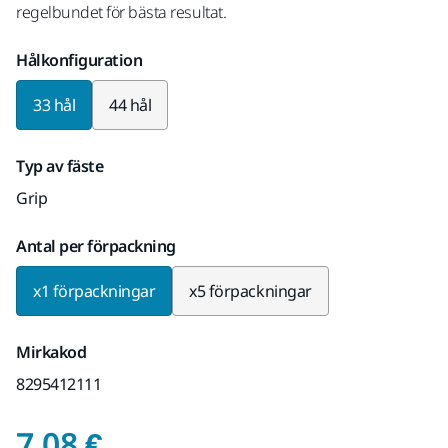
regelbundet för bästa resultat.
Hålkonfiguration
33 hål
44 hål
Typ av fäste
Grip
Antal per förpackning
x1 förpackningar
x5 förpackningar
Mirkakod
8295412111
Pris med Moms 25,5 %
7,08 €