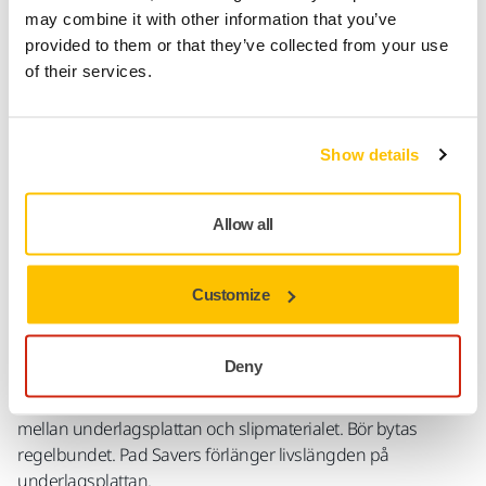
Uppföljning av försändelse
may combine it with other information that you’ve
provided to them or that they’ve collected from your use
Gör en retur enkelt på www.mirka.com/sv-
of their services.
fi/support/returnera-en-vara/
Show details
Produktinformation
Allow all
Teknisk specifikation
Nedladdningar
Customize
Pad Saver för 125 mm underlagsplatta. Mirkas Pad Savers är
Deny
designade för att skydda underlagsplattan från slitage vid
aggressiv och kontinuerlig slipning. Pad Savers placeras
mellan underlagsplattan och slipmaterialet. Bör bytas
regelbundet. Pad Savers förlänger livslängden på
underlagsplattan.