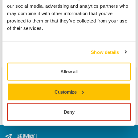
our social media, advertising and analytics partners who
约阿希姆·雷
运营总监
约翰·韦斯特
运输经理
may combine it with other information that you’ve
纳尔
林
provided to them or that they’ve collected from your use
尼克拉斯·斯
卓越运营经
斯蒂格·约翰·
集团采购经
of their services.
托巴卡
理
巴克
理
马格努斯·比
供应链经理
Show details
约克
行政
Allow all
奥拉夫·赫尔
首席财务官
乌拉·考皮
人力资源经
Customize
曼
理
安德烈亚斯·
财务经理
米凯尔·哈坎
ICT 总经理
Deny
恩维克
斯
联系我们