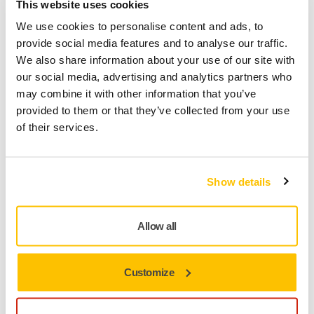
This website uses cookies
× 10 kusů
× 50 kusů
We use cookies to personalise content and ads, to
provide social media features and to analyse our traffic.
Kód Mirka
We also share information about your use of our site with
our social media, advertising and analytics partners who
AE219F1080
may combine it with other information that you’ve
provided to them or that they’ve collected from your use
of their services.
Informace o produktu
Technické údaje
Ke stažení
Show details
Multifunkční a klasický Abranet je speciálně vyvinut pro
Allow all
broušení tmelů, primerů, laků, kompozitních materiálů a
široké škály dalších materiálů pro průmyslové použití.
Abranet spojuje vysoký výkon a dlouhou životnost, což z něj
Customize
činí nákladově efektivní řešení. Navrženo pro suché
broušení, ruční nebo strojové, skutečné bezprašné broušení