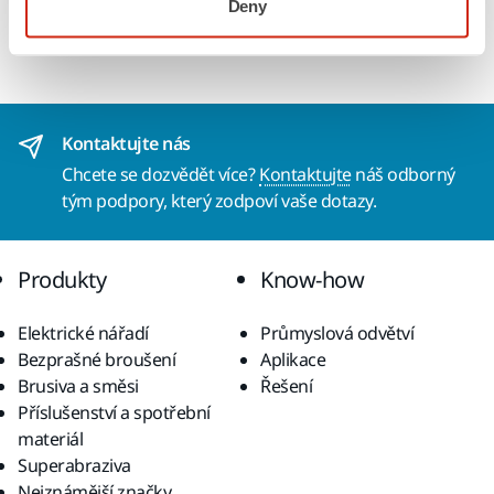
Deny
má za následek čistší pracovní prostředí a lepší povrchovou
úpravu.
Kontaktujte nás
Chcete se dozvědět více?
Kontaktujte
náš odborný
tým podpory, který zodpoví vaše dotazy.
Produkty
Know-how
Elektrické nářadí
Průmyslová odvětví
Bezprašné broušení
Aplikace
Brusiva a směsi
Řešení
Příslušenství a spotřební
materiál
Superabraziva
Nejznámější značky