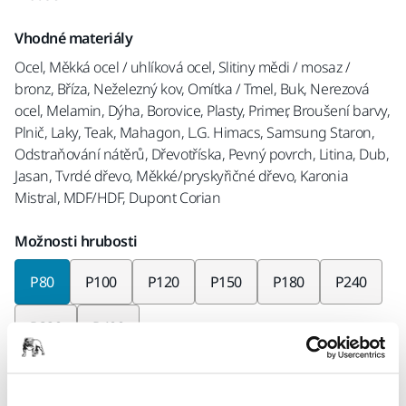
Vhodné materiály
Ocel, Měkká ocel / uhlíková ocel, Slitiny mědi / mosaz /
bronz, Bříza, Neželezný kov, Omítka / Tmel, Buk, Nerezová
ocel, Melamin, Dýha, Borovice, Plasty, Primer, Broušení barvy,
Plnič, Laky, Teak, Mahagon, L.G. Himacs, Samsung Staron,
Odstraňování nátěrů, Dřevotříska, Pevný povrch, Litina, Dub,
Jasan, Tvrdé dřevo, Měkké/pryskyřičné dřevo, Karonia
Mistral, MDF/HDF, Dupont Corian
Možnosti hrubosti
P80
P100
P120
P150
P180
P240
P320
P400
Kusů v balení