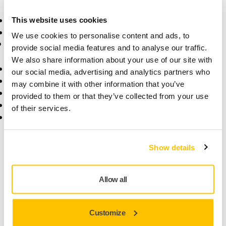
materiál
Superabraziva
This website uses cookies
Nejznámější značky
We use cookies to personalise content and ads, to
Podpora
Společnost
provide social media features and to analyse our traffic.
We also share information about your use of our site with
Ke stažení
O nás
our social media, advertising and analytics partners who
Záruční podmínky
Kontaktujte nás
may combine it with other information that you’ve
Služby zákazníkům
Zprávy
provided to them or that they’ve collected from your use
Centrum pomoci
Kariéra
of their services.
Aplikace myMirka
Pro média
Pro partnery
Najděte nás
Show details
Allow all
Customize