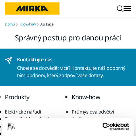
Přejít na obsah
Domů
Know-how
Aplikace
Správný postup pro danou práci
Kontaktujte nás
Chcete se dozvědět více?
Kontaktujte
náš odborný
tým podpory, který zodpoví vaše dotazy.
Produkty
Know-how
Elektrické nářadí
Průmyslová odvětví
Bezprašné broušení
Aplikace
Brusiva a směsi
Řešení
Příslušenství a spotřební