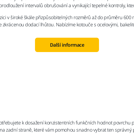
 prodloužení intervalů obrušování a vynikající tepelné kontroly, k
zici v široké škále přizpůsobitelných rozměrů až do průměru 600
e zkrácenou dodací lhůtou. Nabízíme kotouče s ocelovými, bakelit
Další informace
o potřebujete k dosažení konzistentních funkčních hodnot povrchu 
na zadní straně, které vám pomohou snadno vybrat ten správný pr