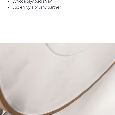
Výhoda plynoucí z VaV
Spolehlivý a pružný partner