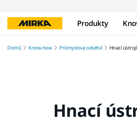
Produkty
Kno
Domů
Know-how
Průmyslová odvětví
Hnací ústrojí
Hnací ústr