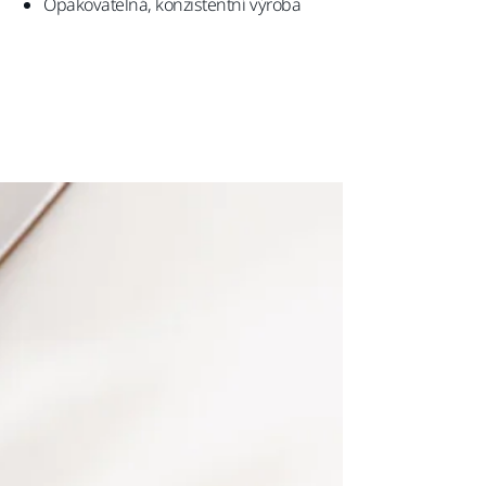
Opakovatelná, konzistentní výroba