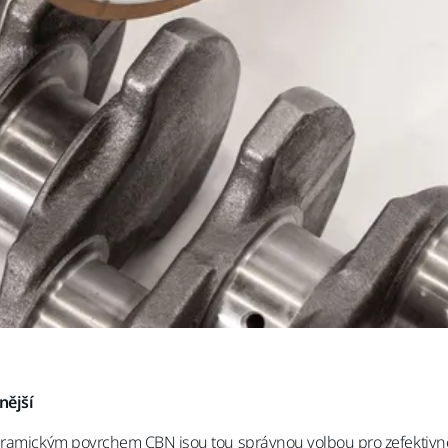
nější
keramickým povrchem CBN jsou tou správnou volbou pro zefektivn