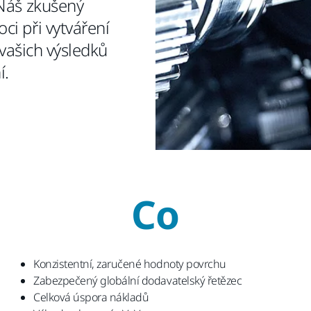
 Náš zkušený
i při vytváření
 vašich výsledků
í.
Co
Konzistentní, zaručené hodnoty povrchu
Zabezpečený globální dodavatelský řetězec
Celková úspora nákladů