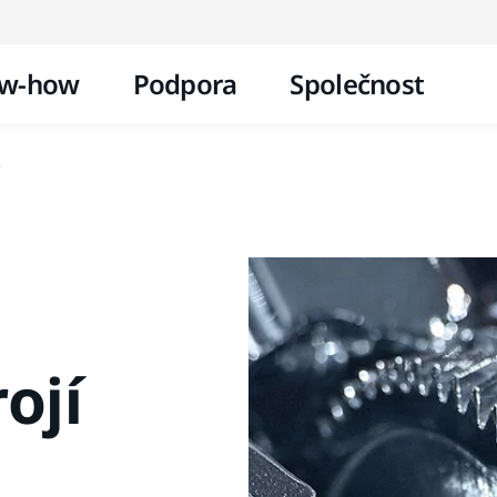
Přejít na obsah
w-how
Podpora
Společnost
ojí