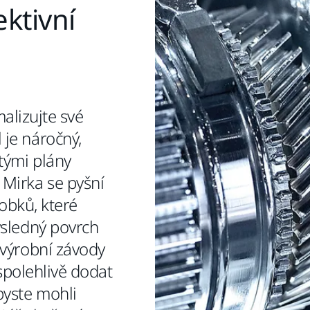
ektivní
malizujte své
 je náročný,
tými plány
 Mirka se pyšní
obků, které
ýsledný povrch
 výrobní závody
 spolehlivě dodat
byste mohli