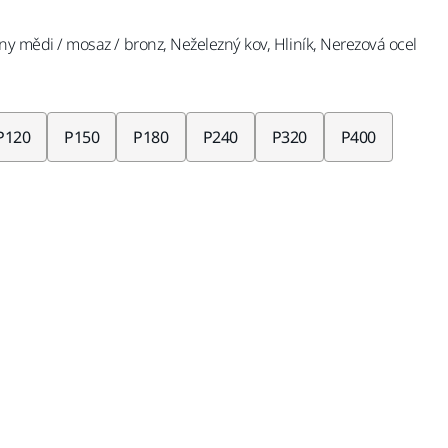
tiny mědi / mosaz / bronz, Neželezný kov, Hliník, Nerezová ocel
P120
P150
P180
P240
P320
P400