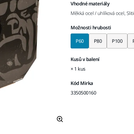
Vhodné materiály
Měkká ocel / uhlíková ocel, Sli
Možnosti hrubosti
P60
P80
P100
Kusů v balení
× 1 kus
Kód Mirka
3350500160