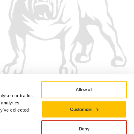
Allow all
yse our traffic.
 analytics
Customize
y’ve collected
Zásady ochrany osobních údajů
Podmínky používání
Předvolby souborů cookie
Deny