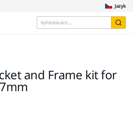
Jazyk
Vyhledávání…
ket and Frame kit for
77mm