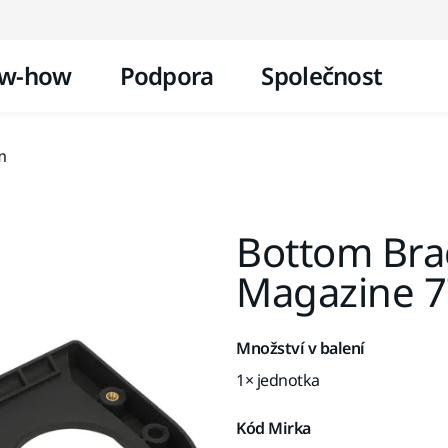
Přejít na obsah
w-how
Podpora
Společnost
m
Bottom Brac
Magazine 
Množství v balení
1× jednotka
Kód Mirka