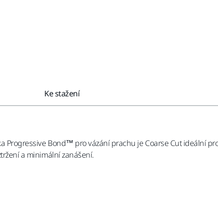
Ke stažení
ka Progressive Bond™ pro vázání prachu je Coarse Cut ideální pr
ztržení a minimální zanášení.