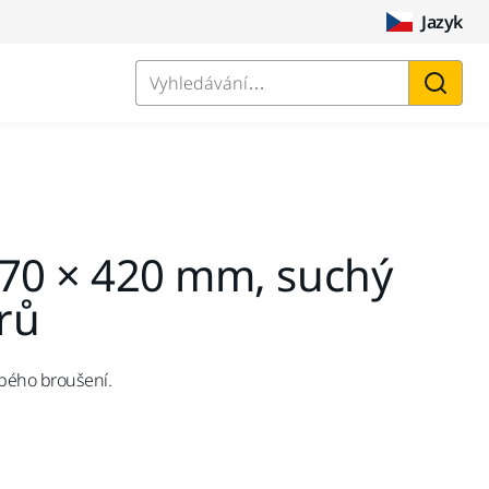
Jazyk
Vyhledávání…
 70 × 420 mm, suchý
orů
ubého broušení.