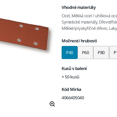
Vhodné materiály
Ocel, Měkká ocel / uhlíková oc
Syntetické materiály, Dřevotřísk
Měkké/pryskyřičné dřevo, Lak
Možnosti hrubosti
P40
P60
P80
P
Kusů v balení
× 50 kusů
Kód Mirka
4066405040