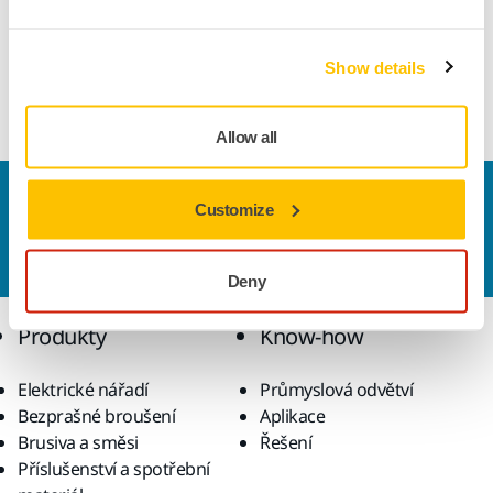
Informace o produktu
Round carbide burr with a spindle of 6 mm. Shape D,
Show details
sphere.
Allow all
Kontaktujte nás
Customize
Chcete se dozvědět více?
Kontaktujte
náš odborný
tým podpory, který zodpoví vaše dotazy.
Deny
Produkty
Know-how
Elektrické nářadí
Průmyslová odvětví
Bezprašné broušení
Aplikace
Brusiva a směsi
Řešení
Příslušenství a spotřební