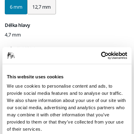
6 mm
12,7 mm
Délka hlavy
4,7 mm
Průměr hřídele
6 mm
Množství na balení
This website uses cookies
x1 jednotek
We use cookies to personalise content and ads, to
provide social media features and to analyse our traffic.
Kód Mirka
We also share information about your use of our site with
8A66200041
our social media, advertising and analytics partners who
may combine it with other information that you’ve
provided to them or that they’ve collected from your use
of their services.