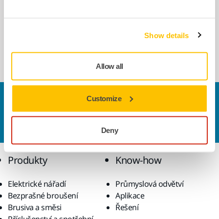
POUŽÍT SPOLEČNĚ
Vysavač Mirka 1230 M AFC EU 230V
Show details
Professional M-class dust extractor with
AutoStart function and filter cleaning.
Allow all
Customize
Kontaktujte nás
Chcete se dozvědět více?
Kontaktujte
náš odborný
tým podpory, který zodpoví vaše dotazy.
Deny
Produkty
Know-how
Elektrické nářadí
Průmyslová odvětví
Bezprašné broušení
Aplikace
Brusiva a směsi
Řešení