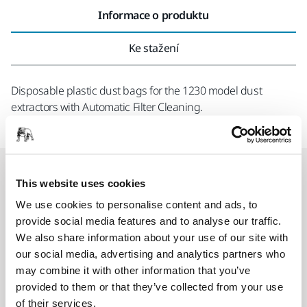
Informace o produktu
Ke stažení
Disposable plastic dust bags for the 1230 model dust
extractors with Automatic Filter Cleaning.
Související produkty
This website uses cookies
We use cookies to personalise content and ads, to
POUŽÍT SPOLEČNĚ
provide social media features and to analyse our traffic.
Mirka® Dust Extractor 1230 L
We also share information about your use of our site with
our social media, advertising and analytics partners who
Professional L-class dust extractor with
may combine it with other information that you’ve
AutoStart function and filter cleaning.
provided to them or that they’ve collected from your use
of their services.