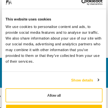
Informace o produktu
This website uses cookies
Technické údaje
We use cookies to personalise content and ads, to
provide social media features and to analyse our traffic.
Disposable paper dustbag for pneumatic ROS and OS DB-
We also share information about your use of our site with
sanders. Capacity: 1 litre.
our social media, advertising and analytics partners who
may combine it with other information that you’ve
provided to them or that they’ve collected from your use
of their services.
Kontaktujte nás
Chcete se dozvědět více?
Kontaktujte
náš odborný
tým podpory, který zodpoví vaše dotazy.
Show details
Produkty
Know-how
Allow all