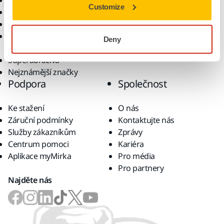
Elektrické nářadí
Průmyslová odvětví
Customize
Bezprašné broušení
Aplikace
Brusiva a směsi
Řešení
Příslušenství a spotřební
Deny
materiál
Superabraziva
Nejznámější značky
Podpora
Společnost
Ke stažení
O nás
Záruční podmínky
Kontaktujte nás
Služby zákazníkům
Zprávy
Centrum pomoci
Kariéra
Aplikace myMirka
Pro média
Pro partnery
Najděte nás