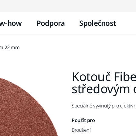
Přejít na obsah
w-how
Podpora
Společnost
em 22 mm
Kotouč Fib
středovým
Speciálně vyvinutý pro efektivn
Použít pro
Broušení