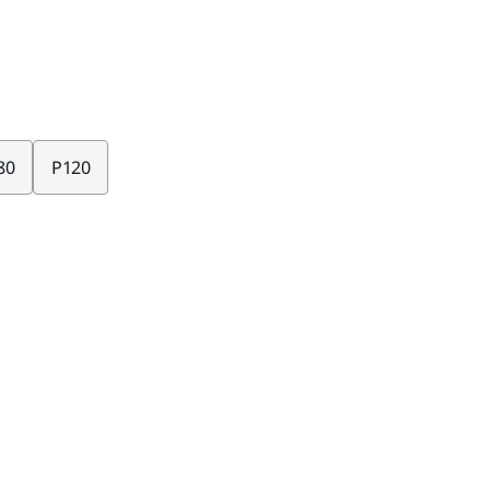
80
P120