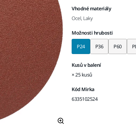
Vhodné materiály
Ocel, Laky
Možnosti hrubosti
P24
P36
P60
P
Kusů v balení
× 25 kusů
Kód Mirka
6335102524