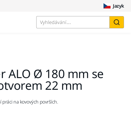
Jazyk
Vyhledávání…
er ALO Ø 180 mm se
 otvorem 22 mm
í práci na kovových površích.