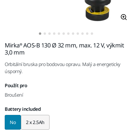
Mirka® AOS-B 130 Ø 32 mm, max. 12 V, výkmit
3,0 mm
Orbitální bruska pro bodovou opravu. Malý a energeticky
úsporný.
Použít pro
Broušení
Battery included
No
2 x 2.5Ah