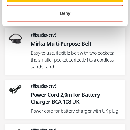
Battery charger for max 12V Li-ion battery.
Power cord not included. Charging time is
Deny
approximately 45min…
PŘÍSLUŠENSTVÍ
Mirka Multi-Purpose Belt
Easy-to-use, flexible belt with two pockets;
the smaller pocket perfectly fits a cordless
sander and…
PŘÍSLUŠENSTVÍ
Power Cord 2,0m for Battery
Charger BCA 108 UK
Power cord for battery charger with UK plug