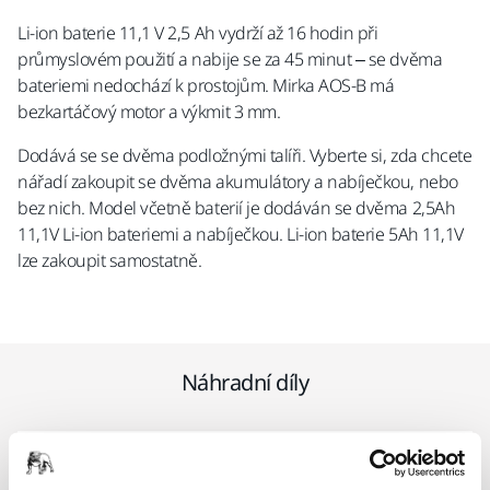
Li-ion baterie 11,1 V 2,5 Ah vydrží až 16 hodin při
průmyslovém použití a nabije se za 45 minut – se dvěma
bateriemi nedochází k prostojům. Mirka AOS-B má
bezkartáčový motor a výkmit 3 mm.
Dodává se se dvěma podložnými talíři. Vyberte si, zda chcete
nářadí zakoupit se dvěma akumulátory a nabíječkou, nebo
bez nich. Model včetně baterií je dodáván se dvěma 2,5Ah
11,1V Li-ion bateriemi a nabíječkou. Li-ion baterie 5Ah 11,1V
lze zakoupit samostatně.
Náhradní díly
Podložný talíř 32 mm s rychlospojkou
pro samolepicí brusivo, tvrdý,