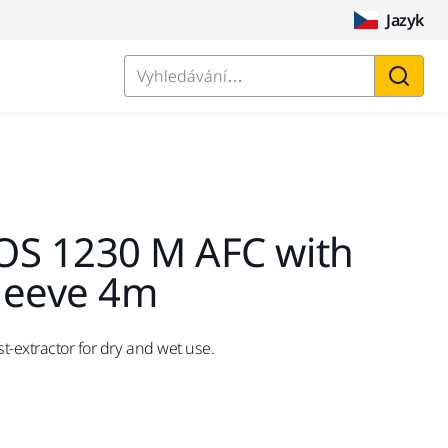
Jazyk
Vyhledávání…
OS 1230 M AFC with
leeve 4m
st-extractor for dry and wet use.