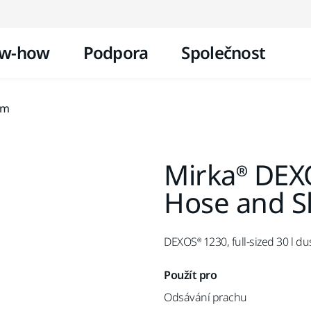
Přejít na obsah
w-how
Podpora
Společnost
4m
Mirka® DEX
Hose and S
DEXOS® 1230, full-sized 30 l du
Použít pro
Odsávání prachu