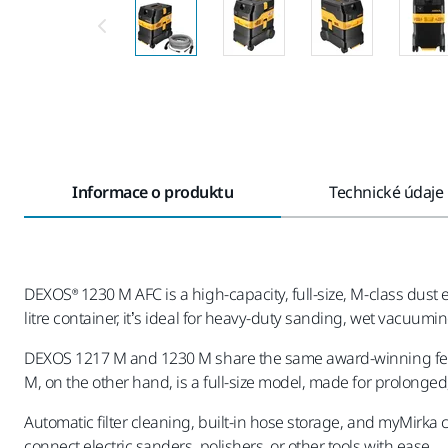
Informace o produktu
Technické údaje
DEXOS® 1230 M AFC is a high-capacity, full-size, M-class dust
litre container, it’s ideal for heavy-duty sanding, wet vacuum
DEXOS 1217 M and 1230 M share the same award-winning feature
M, on the other hand, is a full-size model, made for prolonged
Automatic filter cleaning, built-in hose storage, and myMirka 
connect electric sanders, polishers, or other tools with ease.