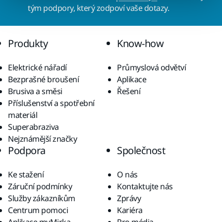
tým podpory, který zodpoví vaše dotazy.
Produkty
Know-how
Elektrické nářadí
Průmyslová odvětví
Bezprašné broušení
Aplikace
Brusiva a směsi
Řešení
Příslušenství a spotřební
materiál
Superabraziva
Nejznámější značky
Podpora
Společnost
Ke stažení
O nás
Záruční podmínky
Kontaktujte nás
Služby zákazníkům
Zprávy
Centrum pomoci
Kariéra