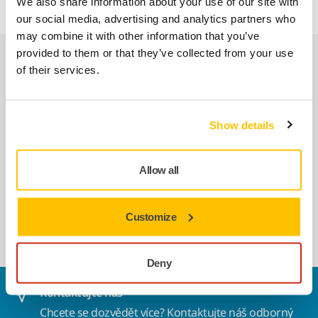
We also share information about your use of our site with
our social media, advertising and analytics partners who
may combine it with other information that you’ve
provided to them or that they’ve collected from your use
Náhradní díly
of their services.
Prachový filtr pro 915/912/415/412
Show details
8999600411
Allow all
Fleecový prachový sáček pro 1225, 5
ks/bal.
Customize
8999000211
Deny
Kontaktujte nás
Chcete se dozvědět více?
Kontaktujte
náš odborný