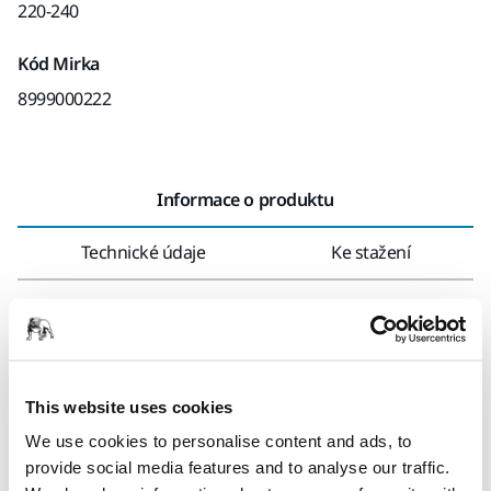
220-240
Kód Mirka
8999000222
Informace o produktu
Technické údaje
Ke stažení
Dust Extractor 1125 L is a compact and high performing L-
class dust extractor with a 1200w motor. It is equipped with
the Push&Clean filter cleaning system and an AutoStart
function, saving time and energy. The 1125 L is antistatic
This website uses cookies
and suitable for both dry and wet applications (remove the
We use cookies to personalise content and ads, to
dust bag before wet use and clean filter before and after
provide social media features and to analyse our traffic.
wet use). Designed for use with Mirka® Power Tools.