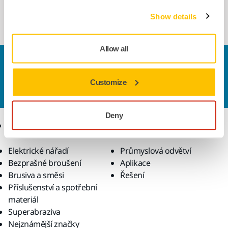
conveniently on top of any 1230 range
dust…
Show details
Allow all
Kontaktujte nás
Chcete se dozvědět více?
Kontaktujte
náš odborný
Customize
tým podpory, který zodpoví vaše dotazy.
Deny
Produkty
Know-how
Elektrické nářadí
Průmyslová odvětví
Bezprašné broušení
Aplikace
Brusiva a směsi
Řešení
Příslušenství a spotřební
materiál
Superabraziva
Nejznámější značky