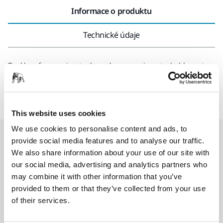
Informace o produktu
Technické údaje
Tool box for carrying tools and accessories, stackable on top
of the Mirka Case and on top of Mirka Dust Extractors.
Robust plastic construction.
This website uses cookies
We use cookies to personalise content and ads, to
Související produkty
provide social media features and to analyse our traffic.
We also share information about your use of our site with
our social media, advertising and analytics partners who
POUŽÍT SPOLEČNĚ
may combine it with other information that you’ve
Case Fastening Accessory for DE
provided to them or that they’ve collected from your use
1230/1242
of their services.
This fastening allows systainers to be stored