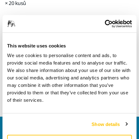
× 20 kusů
Kód Mirka
7761002096
This website uses cookies
We use cookies to personalise content and ads, to
Informace o produktu
provide social media features and to analyse our traffic.
We also share information about your use of our site with
Technické údaje
our social media, advertising and analytics partners who
may combine it with other information that you’ve
Mounted point with bakelite bond, suited for grinding and
provided to them or that they’ve collected from your use
working alloy and all kinds of steel, including refined steel.
of their services.
Show details
Kontaktujte nás
Chcete se dozvědět více?
Kontaktujte
náš odborný