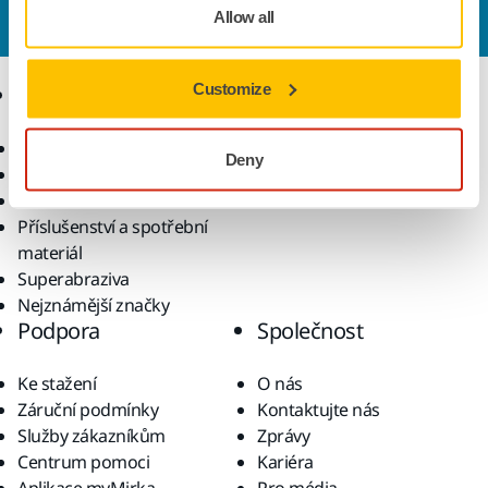
tým podpory, který zodpoví vaše dotazy.
Allow all
Customize
Produkty
Know-how
Elektrické nářadí
Průmyslová odvětví
Deny
Bezprašné broušení
Aplikace
Brusiva a směsi
Řešení
Příslušenství a spotřební
materiál
Superabraziva
Nejznámější značky
Podpora
Společnost
Ke stažení
O nás
Záruční podmínky
Kontaktujte nás
Služby zákazníkům
Zprávy
Centrum pomoci
Kariéra