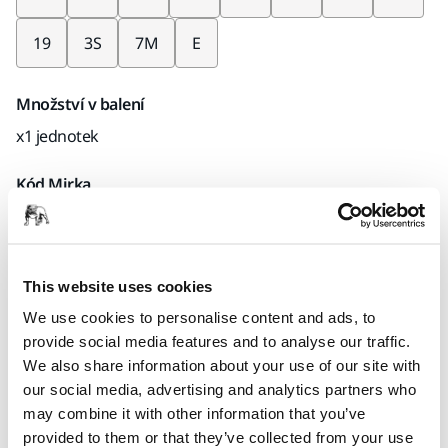
19
3S
7M
E
Množství v balení
x1 jednotek
Kód Mirka
9190171101
This website uses cookies
Informace o produktu
We use cookies to personalise content and ads, to
provide social media features and to analyse our traffic.
Ke stažení
We also share information about your use of our site with
our social media, advertising and analytics partners who
may combine it with other information that you’ve
Adapter in stainless steel for connecting the paint cup
provided to them or that they’ve collected from your use
system to the spray gun. All parts of the adapter are