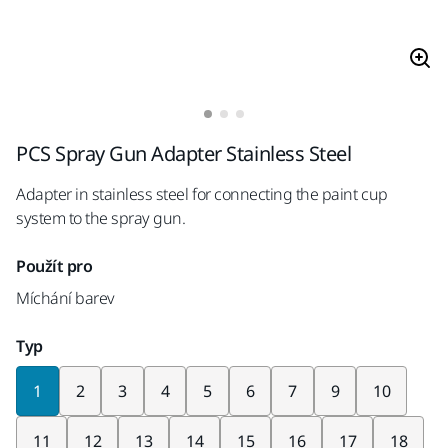
PCS Spray Gun Adapter Stainless Steel
Adapter in stainless steel for connecting the paint cup
system to the spray gun.
Použít pro
Míchání barev
Typ
1
2
3
4
5
6
7
9
10
11
12
13
14
15
16
17
18