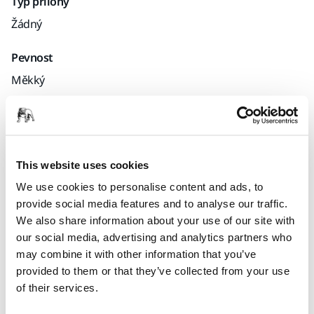
Typ přílohy
Žádný
Pevnost
Měkký
Kód Mirka
8790013511
This website uses cookies
We use cookies to personalise content and ads, to
Informace o produktu
provide social media features and to analyse our traffic.
We also share information about your use of our site with
Technické údaje
our social media, advertising and analytics partners who
may combine it with other information that you’ve
provided to them or that they’ve collected from your use
Sanding Block of cork, enables even sanding results on flat
of their services.
surfaces. Cork is rigid enough to provide adequate support
for effective sanding and comfortable to use thanks to the