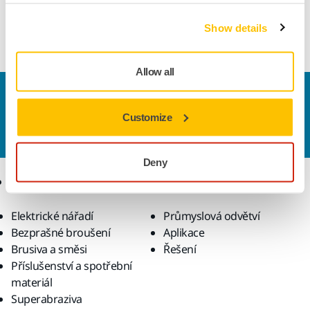
flexibility. Used together with abrasive paper. 35 pcs packed
Show details
in a display. Each block is EAN code labelled.
Allow all
Kontaktujte nás
Chcete se dozvědět více?
Kontaktujte
náš odborný
Customize
tým podpory, který zodpoví vaše dotazy.
Deny
Produkty
Know-how
Elektrické nářadí
Průmyslová odvětví
Bezprašné broušení
Aplikace
Brusiva a směsi
Řešení
Příslušenství a spotřební
materiál
Superabraziva