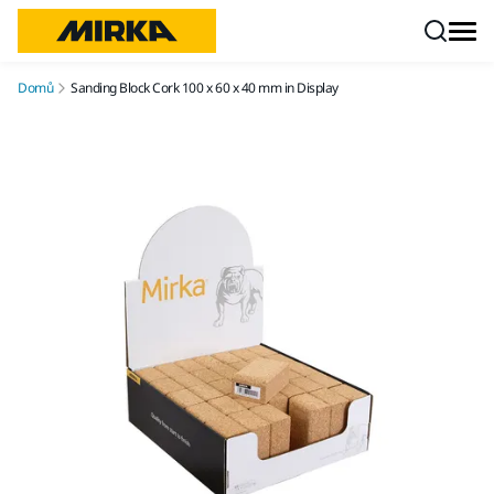
Přejít na obsah
Domů
Sanding Block Cork 100 x 60 x 40 mm in Display