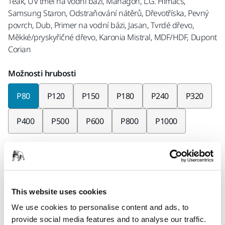
Teak, UV tmel na vodní bázi, Mahagon, L.G. Himacs,
Samsung Staron, Odstraňování nátěrů, Dřevotříska, Pevný
povrch, Dub, Primer na vodní bázi, Jasan, Tvrdé dřevo,
Měkké/pryskyřičné dřevo, Karonia Mistral, MDF/HDF, Dupont
Corian
Možnosti hrubosti
P80
P120
P150
P180
P240
P320
P400
P500
P600
P800
P1000
Kusů v balení
× 50 kusů
Kód Mirka
This website uses cookies
AC20305080
We use cookies to personalise content and ads, to
provide social media features and to analyse our traffic.