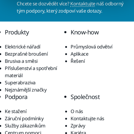
Chcete se dozvědět více?
Kontaktujte
náš odborný
tým podpory, který zodpoví vaše dotazy.
Produkty
Know-how
Elektrické nářadí
Průmyslová odvětví
Bezprašné broušení
Aplikace
Brusiva a směsi
Řešení
Příslušenství a spotřební
materiál
Superabraziva
Nejznámější značky
Podpora
Společnost
Ke stažení
O nás
Záruční podmínky
Kontaktujte nás
Služby zákazníkům
Zprávy
Centrum pomoci
Kariéra