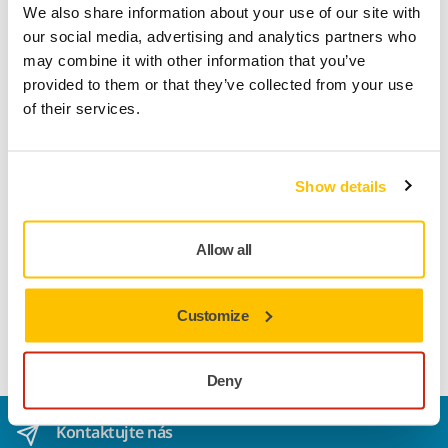
We also share information about your use of our site with
our social media, advertising and analytics partners who
Informace o produktu
may combine it with other information that you’ve
provided to them or that they’ve collected from your use
Technické údaje
Ke stažení
of their services.
Abranet® Ace je vyvinuto pro dosažení vynikajících výsledků
Show details
při náročných aplikacích úpravy a opravy povrchů. Díky
optimalizované konstrukci mřížky a keramickým zrnům
nabízí Abranet Ace vynikající úběr a výkon u tvrdého dřeva
Allow all
(např. buku a dubu) a rychlý úběr u různých materiálů
s pevným povrchem, stejně jako u čištění různých
průmyslových válečků. Abranet Ace se také výborně
Customize
osvědčuje při broušení primerů.
Deny
Kontaktujte nás