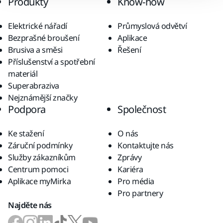
Produkty
Know-how
Elektrické nářadí
Průmyslová odvětví
Bezprašné broušení
Aplikace
Brusiva a směsi
Řešení
Příslušenství a spotřební
materiál
Superabraziva
Nejznámější značky
Podpora
Společnost
Ke stažení
O nás
Záruční podmínky
Kontaktujte nás
Služby zákazníkům
Zprávy
Centrum pomoci
Kariéra
Aplikace myMirka
Pro média
Pro partnery
Najděte nás