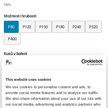
Sklo
Možnosti hrubosti
P80
P120
P150
P180
P240
P320
P400
Kusů v balení
× 50 kusů
Kód Mirka
This website uses cookies
5024105080
We use cookies to personalise content and ads, to
provide social media features and to analyse our traffic.
We also share information about your use of our site with
Informace o produktu
our social media, advertising and analytics partners who