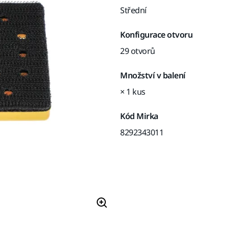
Střední
Konfigurace otvoru
29 otvorů
Množství v balení
× 1 kus
Kód Mirka
8292343011