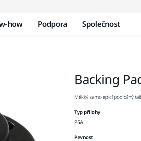
Přejít na obsah
w-how
Podpora
Společnost
Backing Pa
Měkký samolepicí podložný talí
Typ přílohy
PSA
Pevnost