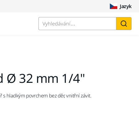
Jazyk
Vyhledávání…
d Ø 32 mm 1/4"
ř s hladkým povrchem bez děr, vnitřní závit.