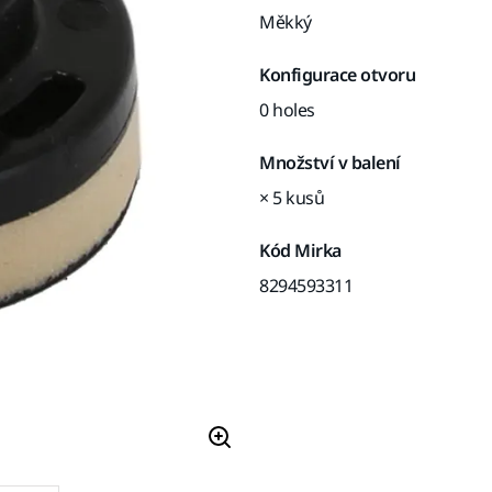
Měkký
Konfigurace otvoru
0 holes
Množství v balení
× 5 kusů
Kód Mirka
8294593311