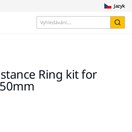
Jazyk
Vyhledávání…
istance Ring kit for
150mm