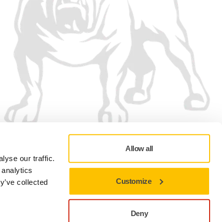
Allow all
yse our traffic.
 analytics
Customize
y’ve collected
Zásady ochrany osobních údajů
Podmínky používání
Předvolby souborů cookie
Deny