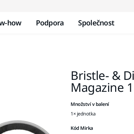
Přejít na obsah
w-how
Podpora
Společnost
Bristle- & D
Magazine 
Množství v balení
1× jednotka
Kód Mirka